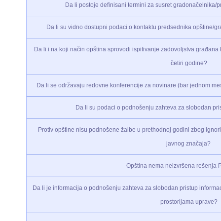
Da li postoje definisani termini za susret gradonačelnika
Da li su vidno dostupni podaci o kontaktu predsednika opštine/g
Da li i na koji način opština sprovodi ispitivanje zadovoljstva građan
četiri godine?
Da li se održavaju redovne konferencije za novinare (bar jednom m
Da li su podaci o podnošenju zahteva za slobodan pris
Protiv opštine nisu podnošene žalbe u prethodnoj godini zbog ignori
javnog značaja?
Opština nema neizvršena rešenja 
Da li je informacija o podnošenju zahteva za slobodan pristup informacij
prostorijama uprave?