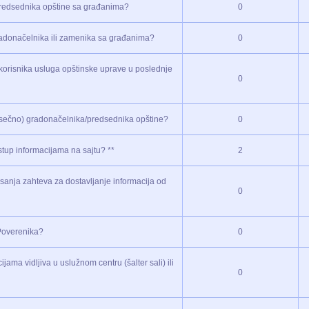
/predsednika opštine sa građanima?
0
radonačelnika ili zamenika sa građanima?
0
a korisnika usluga opštinske uprave u poslednje
0
esečno) gradonačelnika/predsednika opštine?
0
tup informacijama na sajtu? **
2
sanja zahteva za dostavljanje informacija od
0
Poverenika?
0
ama vidljiva u uslužnom centru (šalter sali) ili
0