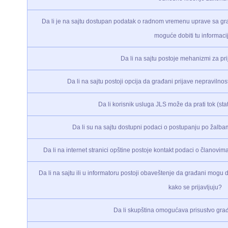
Da li je na sajtu dostupan podatak o radnom vremenu uprave sa građ
moguće dobiti tu informaci
Da li na sajtu postoje mehanizmi za pr
Da li na sajtu postoji opcija da građani prijave nepraviln
Da li korisnik usluga JLS može da prati tok (st
Da li su na sajtu dostupni podaci o postupanju po žalb
Da li na internet stranici opštine postoje kontakt podaci o članov
Da li na sajtu ili u informatoru postoji obaveštenje da građani mogu 
kako se prijavljuju?
Da li skupština omogućava prisustvo g