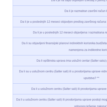
Da li je na sajtu objavljen izveštaj o javnoj
Da li je razmatran završni račun
Da li je u poslednjih 12 meseci objavljen predlog završnog računa 
Da li je u poslednjih 12 meseci objavljena i razmatrana 
Da li su objavljeni finansijski planovi indirektnih korisnika budžet
namenjena za indikretne kor
Da li opštinska uprava ima uslužni centar (šalter salu
Da li su u uslužnom centru (šalter sali) ili u prostorijama uprave vi
uputstva? **
Da li u uslužnom centru (šalter sali) ili prostorijama uprave
Da li u uslužnom centru (šalter sali) ili prostorijama uprave postoji m
odnosno kršenje zakon