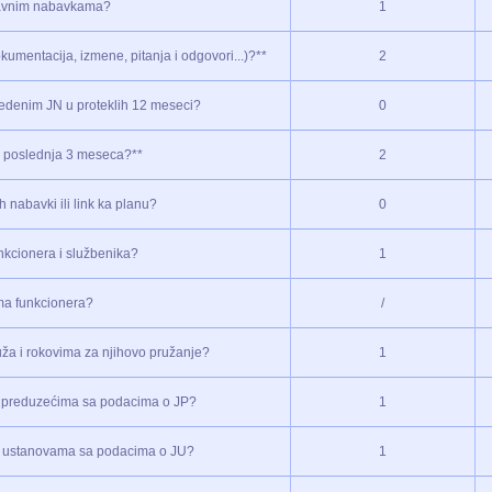
 javnim nabavkama?
1
kumentacija, izmene, pitanja i odgovori...)?**
2
ovedenim JN u proteklih 12 meseci?
0
n u poslednja 3 meseca?**
2
h nabavki ili link ka planu?
0
unkcionera i službenika?
1
ama funkcionera?
/
uža i rokovima za njihovo pružanje?
1
m preduzećima sa podacima o JP?
1
im ustanovama sa podacima o JU?
1