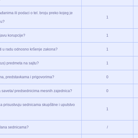
anima ili podaci o tel. broju preko kojeg je
1
ju?
ijavu korupcije?
1
osti u radu odnosno kršenje zakona?
1
atus) predmeta na sajtu?
1
ama, predstavkama i prigovorima?
0
ima saveta/ predsednicima mesnih zajednica?
0
da prisustvuju sednicama skupštine i uputstvo
1
rađana sednicama?
/