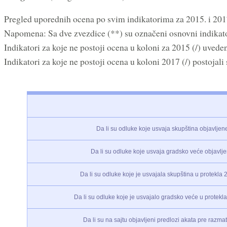
Pregled uporednih ocena po svim indikatorima za 2015. i 201
Napomena: Sa dve zvezdice (**) su označeni osnovni indikato
Indikatori za koje ne postoji ocena u koloni za 2015 (/) uvede
Indikatori za koje ne postoji ocena u koloni 2017 (/) postojali
Da li su odluke koje usvaja skupština objavljene
Da li su odluke koje usvaja gradsko veće objavlje
Da li su odluke koje je usvajala skupština u protekl
Da li su odluke koje je usvajalo gradsko veće u protek
Da li su na sajtu objavljeni predlozi akata pre razma