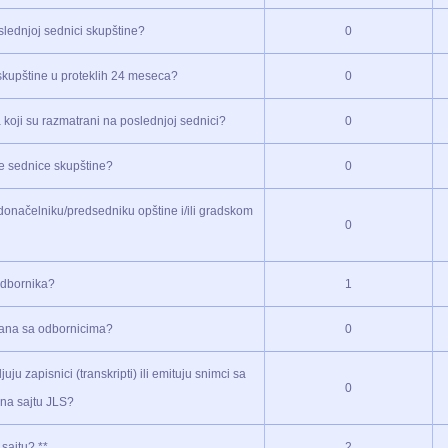
oslednjoj sednici skupštine?
0
a skupštine u proteklih 24 meseca?
0
 koji su razmatrani na poslednjoj sednici?
0
ne sednice skupštine?
0
donačelniku/predsedniku opštine i/ili gradskom
0
 odbornika?
1
ađana sa odbornicima?
0
ju zapisnici (transkripti) ili emituju snimci sa
0
i na sajtu JLS?
 sajtu? **
2