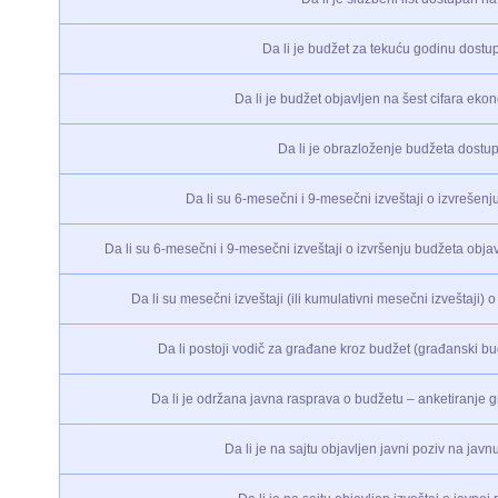
Da li je budžet za tekuću godinu dostu
Da li je budžet objavljen na šest cifara eko
Da li je obrazloženje budžeta dostu
Da li su 6-mesečni i 9-mesečni izveštaji o izvrešenj
Da li su 6-mesečni i 9-mesečni izveštaji o izvršenju budžeta objav
Da li su mesečni izveštaji (ili kumulativni mesečni izveštaji)
Da li postoji vodič za građane kroz budžet (građanski budž
Da li je održana javna rasprava o budžetu – anketiranje gr
Da li je na sajtu objavljen javni poziv na jav