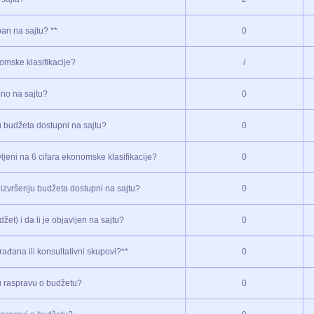
pan na sajtu? **
0
nomske klasifikacije?
/
pno na sajtu?
0
u budžeta dostupni na sajtu?
0
ljeni na 6 cifara ekonomske klasifikacije?
0
 o izvršenju budžeta dostupni na sajtu?
0
et) i da li je objavljen na sajtu?
0
ađana ili konsultativni skupovi?**
0
nu raspravu o budžetu?
0