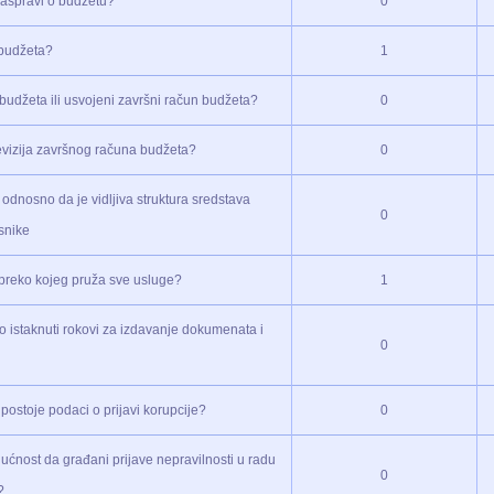
 raspravi o budžetu?
0
 budžeta?
1
budžeta ili usvojeni završni račun budžeta?
0
revizija završnog računa budžeta?
0
a odnosno da je vidljiva struktura sredstava
0
isnike
) preko kojeg pruža sve usluge?
1
dno istaknuti rokovi za izdavanje dokumenata i
0
 postoje podaci o prijavi korupcije?
0
ogućnost da građani prijave nepravilnosti u radu
0
a?