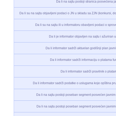
Da li na sajtu postoji stranica posvećena
Da li su na sajtu objavljeni podaci o JN u skladu sa ZJN (konkursi, do
Da li su na sajtu ili u informatoru obavljeni podaci o spr
Da li je informator objavljen na sajtu i ažurira
Da li informator sadrži aktuelan godišnji plan javni
Da li informator sadrži informaciju o platama f
Da li informator sadrži pravilnik o plat
Da li informator sadrži podatke o uslugama koje opština pr
Da li na sajtu postoji poseban segment posvećen javni
Da li na sajtu postoji poseban segment posvećen javn