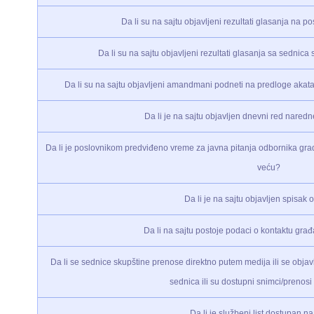
Da li su na sajtu objavljeni rezultati glasanja na p
Da li su na sajtu objavljeni rezultati glasanja sa sednic
Da li su na sajtu objavljeni amandmani podneti na predloge akata
Da li je na sajtu objavljen dnevni red nared
Da li je poslovnikom predviđeno vreme za javna pitanja odbornika gra
veću?
Da li je na sajtu objavljen spisak
Da li na sajtu postoje podaci o kontaktu gr
Da li se sednice skupštine prenose direktno putem medija ili se objavlju
sednica ili su dostupni snimci/prenos
Da li je službeni list dostupan na