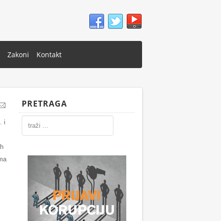
Zakoni
Kontakt
PRETRAGA
 i
ih
ama