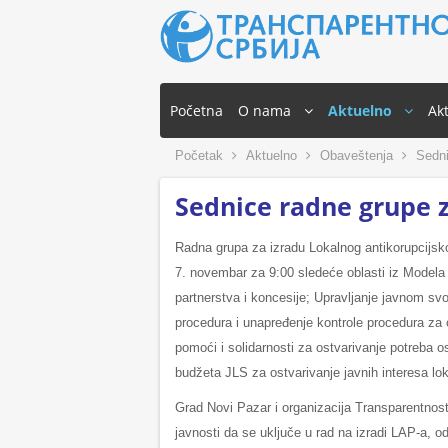
Početna
O nama
Aktuelno
Akt
Početak
Aktuelno
Obaveštenja
Sedni
Sednice radne grupe z
Radna grupa za izradu Lokalnog antikorupcijs
7. novembar za 9:00 sledeće oblasti iz Modela L
partnerstva i koncesije; Upravljanje javnom sv
procedura i unapređenje kontrole procedura za 
pomoći i solidarnosti za ostvarivanje potreba os
budžeta JLS za ostvarivanje javnih interesa lo
Grad Novi Pazar i organizacija Transparentnost
javnosti da se uključe u rad na izradi LAP-a, 