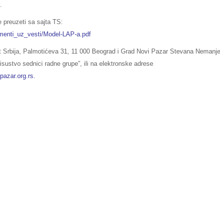
.
preuzeti sa sajta TS:
umenti_uz_vesti/Model-LAP-a.pdf
ost Srbija, Palmotićeva 31, 11 000 Beograd i Grad Novi Pazar Stevana Nemanje
sustvo sednici radne grupe”, ili na elektronske adrese
pazar.org.rs
.