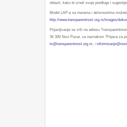
oblasti, kako bi izneli svoje predloge i sugestije
Model LAP-a sa merama i aktivnostima možete 
http://www.transparentnost.org.rs/images/dok
Prijavljivanje se vrši na adresu Transparentn
36 300 Novi Pazar, sa naznakom “Prijava za pri
ts@transparentnost.org.rs
, i
informisanje@novi