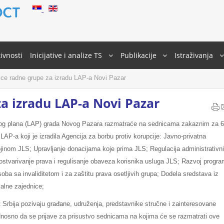
ivnosti
Inicijative i analize TS
Publikacije
Istraživanja
ce radne grupe za izradu LAP-a Novi Pazar
a izradu LAP-a Novi Pazar
kog plana (LAP) grada Novog Pazara razmatraće na sednicama zakaznim za 6.
AP-a koji je izradila Agencija za borbu protiv korupcije: Javno-privatna
ojinom JLS; Upravljanje donacijama koje prima JLS; Regulacija administrativn
ostvarivanje prava i regulisanje obaveza korisnika usluga JLS; Razvoj progr
oba sa invaliditetom i za zaštitu prava osetljivih grupa; Dodela sredstava iz
kalne zajednice;
 Srbija pozivaju građane, udruženja, predstavnike stručne i zainteresovane
odnosno da se prijave za prisustvo sednicama na kojima će se razmatrati ove