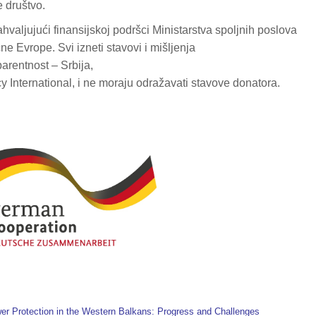
e društvo.
hvaljujući finansijskoj podršci Ministarstva spoljnih poslova
e Evrope. Svi izneti stavovi i mišljenja
parentnost – Srbija,
nternational, i ne moraju odražavati stavove donatora.
er Protection in the Western Balkans: Progress and Challenges