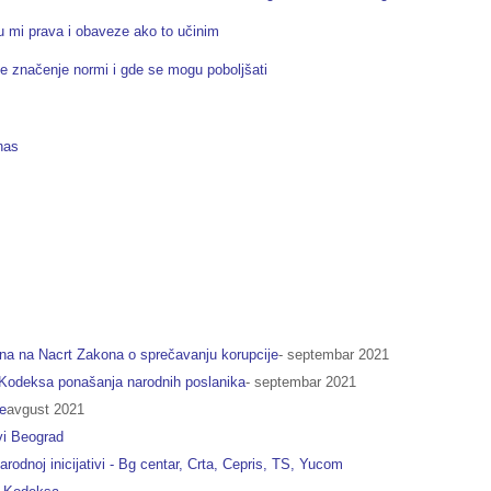
su mi prava i obaveze ako to učinim
 je značenje normi i gde se mogu poboljšati
nas
na na Nacrt Zakona o sprečavanju korupcije
- septembar 2021
Kodeksa ponašanja narodnih poslanika
- septembar 2021
e
avgust 2021
vi Beograd
odnoj inicijativi - Bg centar, Crta, Cepris, TS, Yucom