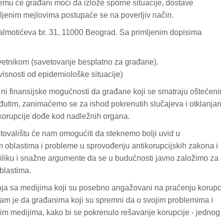
emu će građani moći da izlože sporne situacije, dostave
ljenim mejlovima postupaće se na poverljiv način.
almotićeva br. 31, 11000 Beograd. Sa primljenim dopisima
vetnikom (savetovanje besplatno za građane).
snosti od epidemiološke situacije)
ni finansijske mogućnosti da građane koji se smatraju oštećen
utim, zanimaćemo se za ishod pokrenutih slučajeva i otklanjan
orupcije dođe kod nadležnih organa.
ovalištu će nam omogućiti da steknemo bolji uvid u
m oblastima i probleme u sprovođenju antikorupcijskih zakona i
iliku i snažne argumente da se u budućnosti javno založimo za
blastima.
dnja sa medijima koji su posebno angažovani na praćenju korupc
a nam je da građanima koji su spremni da o svojim problemima i
im medijima, kako bi se pokrenulo rešavanje korupcije - jednog