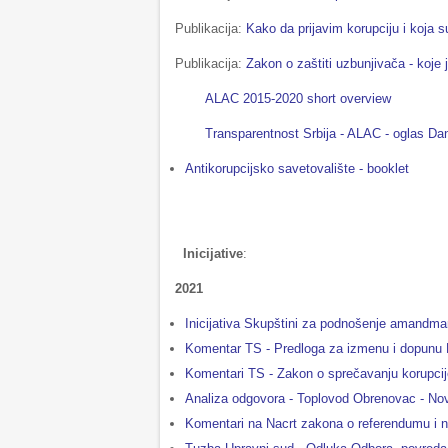
Publikacija:
Kako da prijavim korupciju i koja 
Publikacija:
Zakon o zaštiti uzbunjivača - koje
ALAC 2015-2020 short overview
Transparentnost Srbija - ALAC - oglas Da
Antikorupcijsko savetovalište - booklet
Inicijative
:
2021
Inicijativa Skupštini za podnošenje amandma
Komentar TS - Predloga za izmenu i dopunu 
Komentari TS - Zakon o sprečavanju korupcij
Analiza odgovora - Toplovod Obrenovac - No
Komentari na Nacrt zakona o referendumu i nar