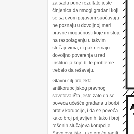
za sada pune rezultate jeste
činjenica da mnogi građani koji
se sa ovom pojavom suočavaju
ne poznaju u dovoljnoj meri
pravne mogućnosti koje im stoje
na raspolaganju u takvim
slučajevima, ili pak nemaju
dovoljno poverenja u rad
institucija koje bi te probleme
trebalo da rešavaju.
Glavni cilj projekta
antikorupcijskog pravnog
savetovališta jeste zato da se
poveća učešće građana u borbi
protiv korupcije, i da se poveća
kako broj prijavljenih, tako i broj
rešenih slučajeva korupcije.
Savetovalište, u kojem će raditi