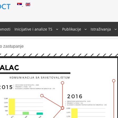
ivnosti
Inicijative i analize TS
Publikacije
Istraživanja
o zastupanje