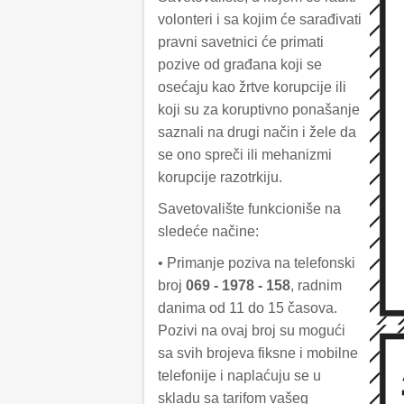
volonteri i sa kojim će sarađivati
pravni savetnici će primati
pozive od građana koji se
osećaju kao žrtve korupcije ili
koji su za koruptivno ponašanje
saznali na drugi način i žele da
se ono spreči ili mehanizmi
korupcije razotrkiju.
Savetovalište funkcioniše na
sledeće načine:
• Primanje poziva na telefonski
broj
069 - 1978 - 158
, radnim
danima od 11 do 15 časova.
Pozivi na ovaj broj su mogući
sa svih brojeva fiksne i mobilne
telefonije i naplaćuju se u
skladu sa tarifom vašeg