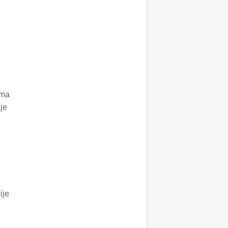
ima
je
ije