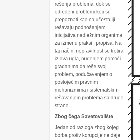
rešenja problema, dok se
određeni problemi koji su
prepoznati kao najučestaliji
rešavaju podnošenjem
inicijativa nadležnim organima
za izmenu praksi i propisa. Na
taj način, nepravilnost se tretira
iz dva ugla, nuđenjem pomoći
građanima da reše svoj
problem, podučavanjem o
postojećim pravnim
mehanizmima i sistematskim
rešavanjem problema sa druge
strane.
Zbog čega Savetovalište
Jedan od razloga zbog kojeg
borba protiv korupcije ne daje