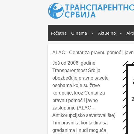
Početna
O nama
Aktuelno
Akt
ALAC - Centar za pravnu pomoć i javn
Još od 2006. godine
Transparentnost Srbija
obezbeđuje pravne savete
osobama koje su žrtve
korupcije, kroz Centar za
pravnu pomoć i javno
zastupanje (ALAC -
Antikorupcijsko savetovalište).
Tim pravnika kontaktira sa
građanima i nudi moguća