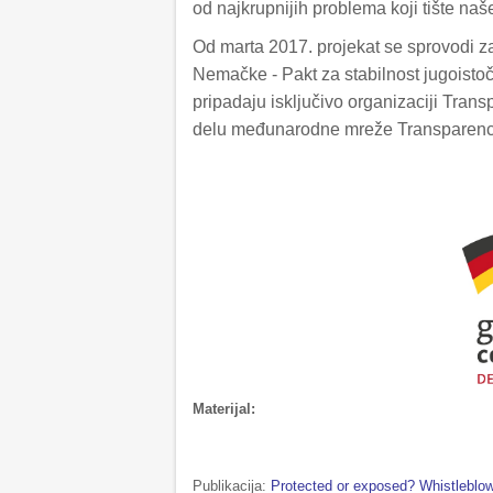
od najkrupnijih problema koji tište naš
Od marta 2017. projekat se sprovodi za
Nemačke - Pakt za stabilnost jugoistočn
pripadaju isključivo organizaciji Trans
delu međunarodne mreže Transparency I
Materijal:
Publikacija:
Protected or exposed? Whistleblow