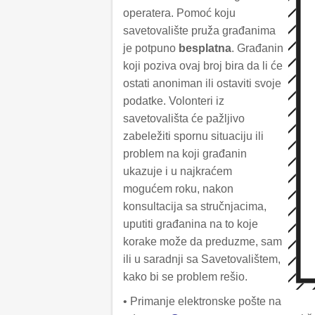
operatera. Pomoć koju
savetovalište pruža građanima
je potpuno
besplatna
. Građanin
koji poziva ovaj broj bira da li će
ostati anoniman ili ostaviti svoje
podatke. Volonteri iz
savetovališta će pažljivo
zabeležiti spornu situaciju ili
problem na koji građanin
ukazuje i u najkraćem
mogućem roku, nakon
konsultacija sa stručnjacima,
uputiti građanina na to koje
korake može da preduzme, sam
ili u saradnji sa Savetovalištem,
kako bi se problem rešio.
• Primanje elektronske pošte na