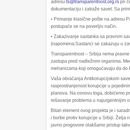
adresu
ts@transparentnost.org.rs
pri č
dokumentaciju i zatraže savet. Sa prim
• Primanje klasične pošte na adresu P
postupaće se na poverljiv način.
• Zakazivanje sastanka sa pravnim sa
(napomena:Sastanci se zakazuju u zavi
Transparentnost – Srbija nema pravne 
zastupa pred nadležnim organima. Međ
mehanizama koji omogućavaju da do k
Vaša obraćanja Antikorupcijskom savet
rasprostranjenost korupcije u pojedini
planova. Na osnovu toga, dobićemo pr
rešavanje problema u najurgentnijim o
Bitan element ovog projekta je i sara
i borbe protiv korupcije u Srbiji. Želj
javno progovore olakšamo pristup takv