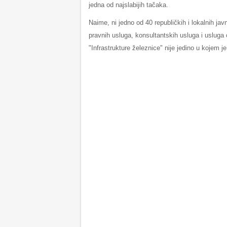
jedna od najslabijih tačaka.
Naime, ni jedno od 40 republičkih i lokalnih ja
pravnih usluga, konsultantskih usluga i uslug
"Infrastrukture železnice" nije jedino u kojem j