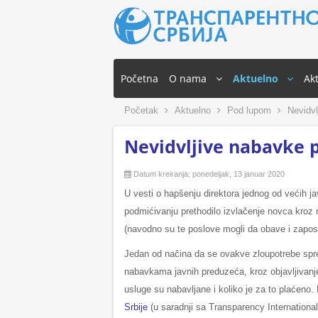
Početna
O nama
Aktuelno
Akt
Početak
Aktuelno
Pod lupom
Nevidvl
Nevidvljive nabavke 
Datum kreiranja: ponedeljak, 13 januar 2020
U vesti o hapšenju direktora jednog od većih 
podmićivanju prethodilo izvlačenje novca kroz
(navodno su te poslove mogli da obave i zapos
Jedan od načina da se ovakve zloupotrebe spre
nabavkama javnih preduzeća, kroz obj
avljivanj
usluge su nabavljane i koliko je za to plaćeno.
Srbije
(u saradnji sa Transparency Internationa