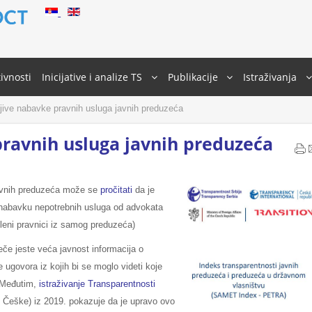
ivnosti
Inicijative i analize TS
Publikacije
Istraživanja
jive nabavke pravnih usluga javnih preduzeća
pravnih usluga javnih preduzeća
javnih preduzeća može se
pročitati
da je
 nabavku nepotrebnih usluga od advokata
leni pravnici iz samog preduzeća)
če jeste veća javnost informacija o
e ugovora iz kojih bi se moglo videti koje
 Međutim,
istraživanje Transparentnosti
l Češke) iz 2019. pokazuje da je upravo ovo