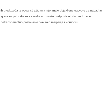
vnih preduzeća iz ovog istraživanja nije imalo objavljene ugovore za nabavku
a oglašavanja! Zato se sa razlogom može pretpostaviti da preduzeće
e netransparentno poslovanje olakšalo rasipanje i korupciju.