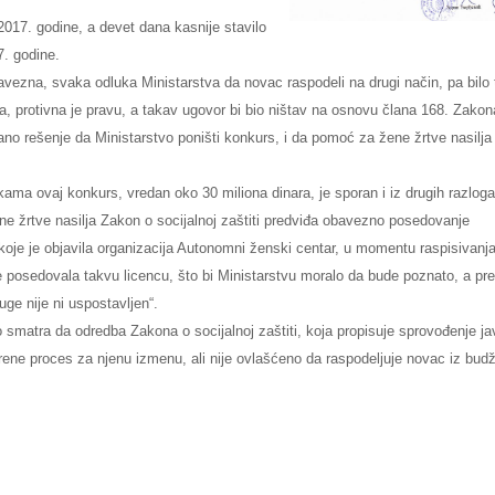
 2017. godine, a devet dana kasnije stavilo
7. godine.
vezna, svaka odluka Ministarstva da novac raspodeli na drugi način, pa bilo t
a, protivna je pravu, a takav ugovor bi bio ništav na osnovu člana 168. Zakon
o rešenje da Ministarstvo poništi konkurs, i da pomoć za žene žrtve nasilja
ama ovaj konkurs, vredan oko 30 miliona dinara, je sporan i iz drugih razloga
e žrtve nasilja Zakon o socijalnoj zaštiti predviđa obavezno posedovanje
je je objavila organizacija Autonomni ženski centar, u momentu raspisivanj
ije posedovala takvu licencu, što bi Ministarstvu moralo da bude poznato, a p
uge nije ni uspostavljen“.
o smatra da odredba Zakona o socijalnoj zaštiti, koja propisuje sprovođenje j
ene proces za njenu izmenu, ali nije ovlašćeno da raspodeljuje novac iz bud