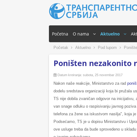
Početna
O nama
Aktuelno
Akt
Početak
Aktuelno
Pod lupom
Ponište
Poništen nezakonito r
Datum kreiranja: subota, 25 novembar 2017
Nakon naše reakcije, Ministarstvo za rad
poniš
dodelu sredstava organizaciji koja bi pružala u
TS nije dobila zvaničan odgovor na inicijativu, a
van snage odluku o raspisivanju javnog poziva
telefona za žene sa iskustvom nasilja", koja j
Podsećamo, TS je u dopisu Ministarstvu i Upra
ove usluge treba da bude sprovedeno u skladu 
o javnim nabavkama.