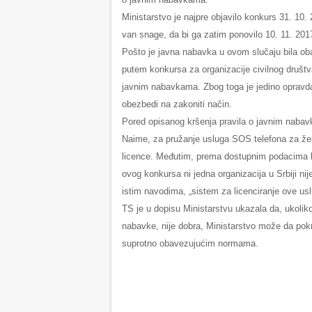
Ministarstvo je najpre objavilo konkurs 31. 10.
van snage, da bi ga zatim ponovilo 10. 11. 201
Pošto je javna nabavka u ovom slučaju bila oba
putem konkursa za organizacije civilnog društv
javnim nabavkama. Zbog toga je jedino opravdan
obezbedi na zakoniti način.
Pored opisanog kršenja pravila o javnim nabavk
Naime, za pružanje usluga SOS telefona za žen
licence. Međutim, prema dostupnim podacima ko
ovog konkursa ni jedna organizacija u Srbiji n
istim navodima, „sistem za licenciranje ove usl
TS je u dopisu Ministarstvu ukazala da, ukolik
nabavke, nije dobra, Ministarstvo može da pokr
suprotno obavezujućim normama.