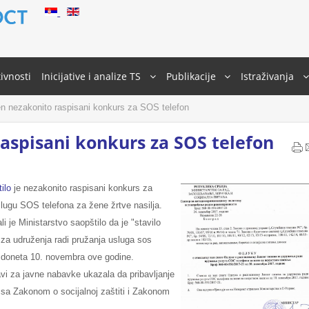
ivnosti
Inicijative i analize TS
Publikacije
Istraživanja
n nezakonito raspisani konkurs za SOS telefon
aspisani konkurs za SOS telefon
tilo
je nezakonito raspisani konkurs za
slugu SOS telefona za žene žrtve nasilja.
li je Ministarstvo saopštilo da je "stavilo
 za udruženja radi pružanja usluga sos
e doneta 10. novembra ove godine.
vi za javne nabavke ukazala da pribavljanje
sa Zakonom o socijalnoj zaštiti i Zakonom