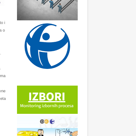
o i
a o
.
a
rema
avne
žeta