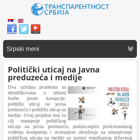
Srpski meni
Politički uticaj na javna
preduzeća i medije
Dva ozbiljna problema su
identifikovana u oblasti
borbe protiv korupcije:
politički uticaj na javna
preduzeća i politički uticaj na
medije. Ovaj projekat ima za
cilj smanjenje političkog
uticaja na javna preduzeća, podsticanjem profesionalnog
vođenja kompanija i stvaranjem okruženja za umanjivanje
političkog uticaja na medije uz pomoć regulisanog državnog