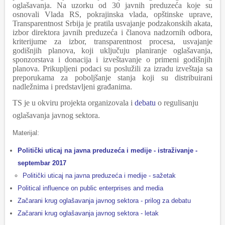
oglašavanja. Na uzorku od 30 javnih preduzeća koje su
osnovali Vlada RS, pokrajinska vlada, opštinske uprave,
Transparentnost Srbija je pratila usvajanje podzakonskih akata,
izbor direktora javnih preduzeća i članova nadzornih odbora,
kriterijume za izbor, transparentnost procesa, usvajanje
godišnjih planova, koji uključuju planiranje oglašavanja,
sponzorstava i donacija i izveštavanje o primeni godišnjih
planova. Prikupljeni podaci su poslužili za izradu izveštaja sa
preporukama za poboljšanje stanja koji su distribuirani
nadležnima i
predstavljeni građanima.
TS je u okviru projekta organizovala i
debatu
o regulisanju
oglašavanja javn
og
sektora.
Materijal:
Politički uticaj na javna preduzeća i medije - istraživanje -
septembar 2017
Politički uticaj na javna preduzeća i medije - sažetak
Political influence on public enterprises and media
Začarani krug oglašavanja javnog sektora - prilog za debatu
Začarani krug oglašavanja javnog sektora - letak