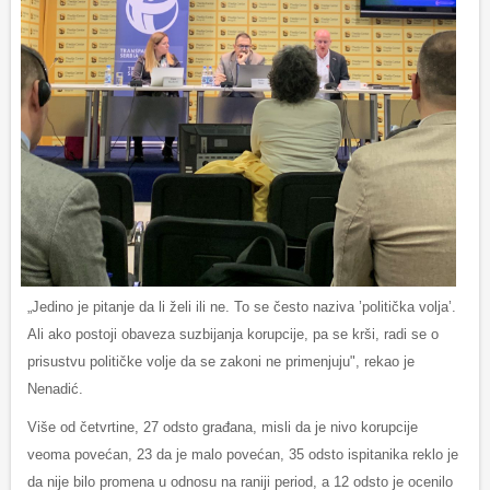
„Jedino je pitanje da li želi ili ne. To se često naziva ’politička volja’.
Ali ako postoji obaveza suzbijanja korupcije, pa se krši, radi se o
prisustvu političke volje da se zakoni ne primenjuju", rekao je
Nenadić.
Više od četvrtine, 27 odsto građana, misli da je nivo korupcije
veoma povećan, 23 da je malo povećan, 35 odsto ispitanika reklo je
da nije bilo promena u odnosu na raniji period, a 12 odsto je ocenilo