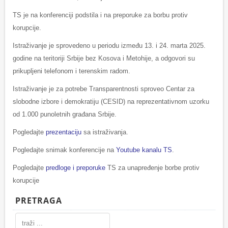
TS je na konferenciji podstila i na preporuke za borbu protiv
korupcije.
Istraživanje je sprovedeno u periodu između 13. i 24. marta 2025.
godine na teritoriji Srbije bez Kosova i Metohije, a odgovori su
prikupljeni telefonom i terenskim radom.
Istraživanje je za potrebe Transparentnosti sproveo Centar za
slobodne izbore i demokratiju (CESID) na reprezentativnom uzorku
od 1.000 punoletnih građana Srbije.
Pogledajte
prezentaciju
sa istraživanja.
Pogledajte snimak konferencije na
Youtube kanalu TS
.
Pogledajte
predloge i preporuke
TS za unapređenje borbe protiv
korupcije
PRETRAGA