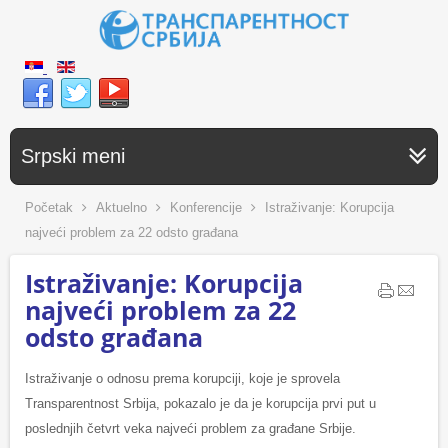
Srpski meni
Početak
Aktuelno
Konferencije
Istraživanje: Korupcija
najveći problem za 22 odsto građana
Istraživanje: Korupcija
najveći problem za 22
odsto građana
Istraživanje o odnosu prema korupciji, koje je sprovela
Transparentnost Srbija, pokazalo je da je korupcija prvi put u
poslednjih četvrt veka najveći problem za građane Srbije.