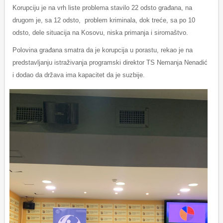
Korupciju je na vrh liste problema stavilo 22 odsto građana, na
drugom je, sa 12 odsto, problem kriminala, dok treće, sa po 10
odsto, dele situacija na Kosovu, niska primanja i siromaštvo.
Polovina građana smatra da je korupcija u porastu, rekao je na
predstavljanju istraživanja programski direktor TS Nemanja Nenadić
i dodao da država ima kapacitet da je suzbije.