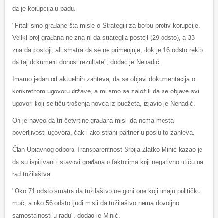
da je korupcija u padu.
"Pitali smo građane šta misle o Strategiji za borbu protiv korupcije.
Veliki broj građana ne zna ni da strategija postoji (29 odsto), a 33
zna da postoji, ali smatra da se ne primenjuje, dok je 16 odsto reklo
da taj dokument donosi rezultate", dodao je Nenadić.
Imamo jedan od aktuelnih zahteva, da se objavi dokumentacija o
konkretnom ugovoru države, a mi smo se založili da se objave svi
ugovori koji se tiču trošenja novca iz budžeta, izjavio je Nenadić.
On je naveo da tri četvrtine građana misli da nema mesta
poverljivosti ugovora, čak i ako strani partner u poslu to zahteva.
Član Upravnog odbora Transparentnost Srbija Zlatko Minić kazao je
da su ispitivani i stavovi građana o faktorima koji negativno utiču na
rad tužilaštva.
"Oko 71 odsto smatra da tužilaštvo ne goni one koji imaju političku
moć, a oko 56 odsto ljudi misli da tužilaštvo nema dovoljno
samostalnosti u radu", dodao je Minić.