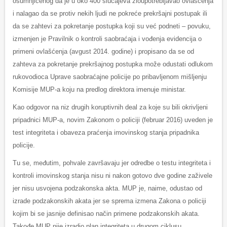
osumnjičenog da je u oko 400 slučajeva zloupotrebljavao ovlašćenja
i nalagao da se protiv nekih ljudi ne pokreće prekršajni postupak ili
da se zahtevi za pokretanje postupka koji su već podneti – povuku,
izmenjen je Pravilnik o kontroli saobraćaja i vođenja evidencija o
primeni ovlašćenja (avgust 2014. godine) i propisano da se od
zahteva za pokretanje prekršajnog postupka može odustati odlukom
rukovodioca Uprave saobraćajne policije po pribavljenom mišljenju
Komisije MUP-a koju na predlog direktora imenuje ministar.
Kao odgovor na niz drugih koruptivnih deal za koje su bili okrivljeni
pripadnici MUP-a, novim Zakonom o policiji (februar 2016) uveden je
test integriteta i obaveza praćenja imovinskog stanja pripadnika
policije.
Tu se, međutim, pohvale završavaju jer odredbe o testu integriteta i
kontroli imovinskog stanja nisu ni nakon gotovo dve godine zaživele
jer nisu usvojena podzakonska akta. MUP je, naime, odustao od
izrade podzakonskih akata jer se sprema izmena Zakona o policiji
kojim bi se jasnije definisao način primene podzakonskih akata.
Takođe MUP nije izradio plan integriteta u drugom ciklusu.