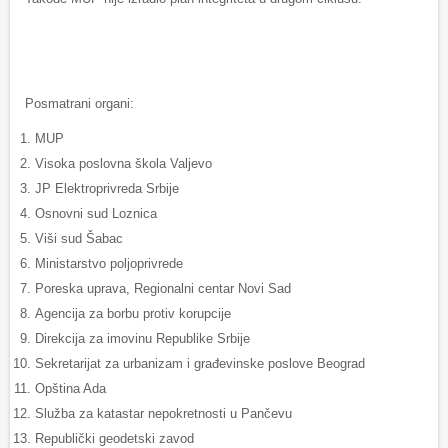
Posmatrani organi:
MUP
Visoka poslovna škola Valjevo
JP Elektroprivreda Srbije
Osnovni sud Loznica
Viši sud Šabac
Ministarstvo poljoprivrede
Poreska uprava, Regionalni centar Novi Sad
Agencija za borbu protiv korupcije
Direkcija za imovinu Republike Srbije
Sekretarijat za urbanizam i građevinske poslove Beograd
Opština Ada
Služba za katastar nepokretnosti u Pančevu
Republički geodetski zavod