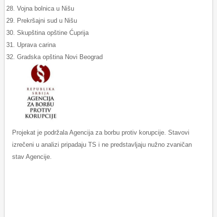
Vojnа bolnicа u Nišu
Prekršajni sud u Nišu
Skupštinа opštine Ćuprija
Uprava carina
Gradska opština Novi Beograd
Projekat je podržala Agencija za borbu protiv korupcije. Stavovi
izrečeni u analizi pripadaju TS i ne predstavljaju nužno zvaničan
stav Agencije.