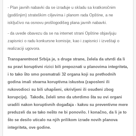
- Plan javnih nabavki da se izrađuje u skladu sa kratkoročnim
(godišnjim) strateškim ciljevima i planom rada Opštine, a ne
isključivo na osnovu prošlogodišeg plana javnih nabavki.
- da uvede obavezu da se na internet strani Opštine objavljuju
zapisnici o radu konkursne komisije, kao i zapisnici i izveštaji o
realizaciji ugovora.
Transparentnost Srbija je, s druge strane, želela da utvrdi da li
su pravi koruptivni rizici bili prepoznati u planovima integriteta,
i to tako što smo posmatrali 32 organa koji su prethodnih
godina imali stvarna koruptivna iskustva (zaposleni ili
rukovodioci su bili uhapšeni, okrivljeni ili osuđeni zbog
korupcije). Takođe, želeli smo da utvrdimo šta su ovi organi
uradili nakon koruptivnih događaja - kakvu su preventivne mere
preduzeli da se tako nešto ne bi ponovilo. I konačno, da li je to
što se desilo uticalo na njih prilikom izrade novih planova
integriteta, ove godine.