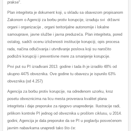
prakse".
Plan integriteta je dokument koji, u skladu sa obavezom propisanom
Zakonom o Agenciji za borbu protiv korupcije, izrađuju svi državni
organi i organizacije , organi teritorijalne autonomije i lokalne
samouprave, javne službe i javna preduzeća. Plan integriteta, pored
ostalog, sadrži ocenu izloženosti institucije korupciji, opis procesa
rada, načina odlučivanja i utvrđivanje poslova koji su naročito
podložni korupciji i preventivne mere za smanjenje korupcije.
Prvi put su PI izrađivani 2013. godine i tada ih je izradilo 48% od
ukupno 4475 obveznika. Ove godine tu obavezu je ispunilo 63%
obveznika (od 4.257)
Agencija za borbu protiv korupcije, na određenom uzorku, kroz
posetu obveznicima na licu mesta proverava kvalitet plana
integriteta i daje preporuke za njegovo unapređenje. Ilustracije radi,
prilikom kontrole PI jednog od obveznika u prošlom ciklusu, u 2014.
godini, Agencija je dala preporuke da se PI u poglavlju posvećenom
javnim nabavkama unapredi tako što će: