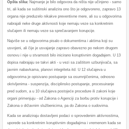
Opšta slika:
Najmanje je bilo odgovora da ništa nije učinjeno - samo
tri, ali kada se suštinski analizira ono što je odgovoreno, zapravo 13
organa nije preduzelo nikakve preventivne mere, ali su u odgovorima
nabrajali neke druge aktivnosti koje nemaju veze sa konkretnim
slučajem ili nemaju veze sa sprečavanjem korupcije.
Najviše se u odgovorima pisalo o dokumentima i aktima koji su
usvojeni, ali čije je usvajanje zapravo obavezno po nekom drugom
osnovu i nije u stvarnosti bilo inicirano koruptivnim događajem. U 13
dopisa nabrajaju se takvi akti - u vezi sa zaštitom uzbunjivača, sa
javnim nabavkama, planovi integriteta itd. U 12 slučajeva u
odgovorima je opisivano postupanje sa osumnjičenima, odnosno
okrivljenima - suspenzija, disciplinsko postupanje, procesuiranje
pred sudom, a u 10 slučajeva postojeće procedure ili zakoni koje
organi primenjuju - od Zakona o Agenciji za borbu protiv korupcije i
Zakona o državnim službenicima, pa do Zakona o sudovima.
Kada se analiziraju dostavljeni podaci o sprovedenim aktivnostima,
uporede sa konkretnim koruptivnim događajima i vremenom kada se