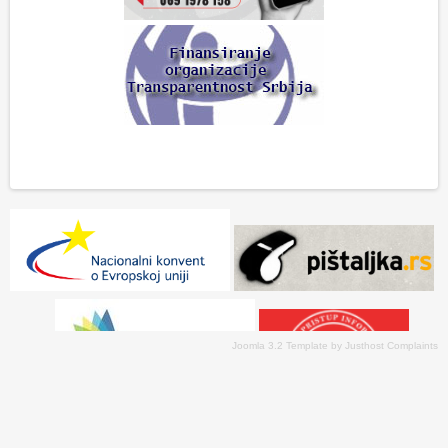
Joomla 3.2 Template
by
Justhost Complaints