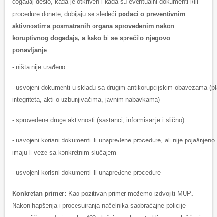
događaj desio, kada je otkriven i kada su eventualni dokumenti i/ili
procedure donete, dobijaju se sledeći
podaci o preventivnim
aktivnostima posmatranih organa sprovedenim nakon
koruptivnog događaja, a kako bi se sprečilo njegovo
ponavljanje
:
- ništa nije urađeno
- usvojeni dokumenti u skladu sa drugim antikorupcijskim obavezama (pl
integriteta, akti o uzbunjivačima, javnim nabavkama)
- sprovedene druge aktivnosti (sastanci, informisanje i slično)
- usvojeni korisni dokumenti ili unapređene procedure, ali nije pojašnjeno n
imaju li veze sa konkretnim slučajem
- usvojeni korisni dokumenti ili unapređene procedure
Konkretan primer:
Kao pozitivan primer možemo izdvojiti MUP
.
Nakon hapšenja i procesuiranja načelnika saobraćajne policije