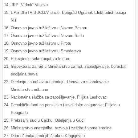
JKP „Vidrak“ Valjevo
EPS DISTRIBUCIJA“ d.o.o. Beograd Ogranak Elektrodistribucija
Niš
Osnovno javno tužilaštvo u Novom Pazaru
Osnovno javno tužilaštvo u Novom Sadu
Osnovno javno tužilaštvo u Pirotu
Osnovno javno tužilaštvo u Smederevu
Pokrajinski sekretarijat za kulturu
Inspektorat za rad u Ministarstvu za rad, zapošljavanje, boračka i
socijalna prava
Direkcija za nabavku i prodaju, Uprava za snabdevanje
Ministarstva odbrane
Nacionalna služba za zapošljavanje, Filijala Leskovac
Republički fond za penzijsko i invalidsko osiguranje, Filijala u
Beogradu
Prekršajni sud u Čačku, Odeljenja u Guči
Ministarstvo energetike, razvoja i zaštite životne sredine
Dom učenika srednjih škola u Kragujevcu