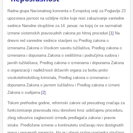
Radna grupa Nacionalnog konventa o Evropskoj uniji za Poglavlje 23
upozorava javnost na ozbiljne rizike koje nosi zakazivanje vanredne
sednice Narodne skupštine za 14. januar, na kojoj će se razmatrati
izmene sistemskih pravosudnih zakona po hitnoj proceduri.
[1]
Na
dnevni red vanredne sednice stavljeni su Predlog zakona o
izmenama Zakona o Visokom savetu tužilaštva, Predlog zakona o
izmenama i dopunama Zakona o sedištima i područjima sudova i
javnih tužilaštava, Predlog zakona o izmenama i dopunama Zakona
o organizaciji i nadležnosti državnih organa za borbu protiv
visokotehnološkog kriminala, Predlog zakona o izmenama i
dopunama Zakona o javnom tužilaštvu i Predlog zakona o izmeni
Zakona o sudijama.
[2]
Tokom prethodne godine, reformski zakoni od presudnog značaja za
funkcionisanje pravosuđa nisu donošeni kroz uobičajenu proceduru,
zbog odsustva saglasnosti između predlagača zakona i pravne
struke. Predložene izmene u kontinuitetu snižavaju nivo dostignutih
prava i procesnih garancija, što je i glavni razlog izostanka stručnog