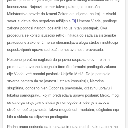
konsenzusa. Najnoviji primer takve prakse jeste pokušaj
Ministarstva pravde da izmeni Zakon o sudijama, na koji je Visoki
savet sudstva dao negativno mišljenje.
[3]
Umesto Vlade, predloge
zakona podnosi narodni poslanik i to uz hitan postupak. Ova
procedura se koristi izuzetno retko i nikada do sada za sistemske
pravosudne zakone, čime se obesmišljava uloga struke i institucija
uspostavljenih upravo radi zaštite nezavisnosti pravosuđa.
Posebno je važno naglasiti da je javna rasprava o ovim bitnim
promenama svesno izbegnuta time što formalni predlagač zakona
nije Vlada, već narodni poslanik Uglješa Mrdić. Da je postojala
stvarna namera da se javnost i struka konsultuju, Narodna
skupština, odnosno njen Odbor za pravosuđe, državnu upravu i
lokalnu samoupravu, kojim predsedava upravo poslanik Mrdić, mogli
su da organizuju javno slušanje i omoguće iznošenje stavova
stručne i opšte javnosti. Takva mogućnost, međutim, očigledno nije
bila u skladu sa ciljevima predlagača.
Radna grupa podseća da je usvajanje pravosudnih zakona po hitnoj