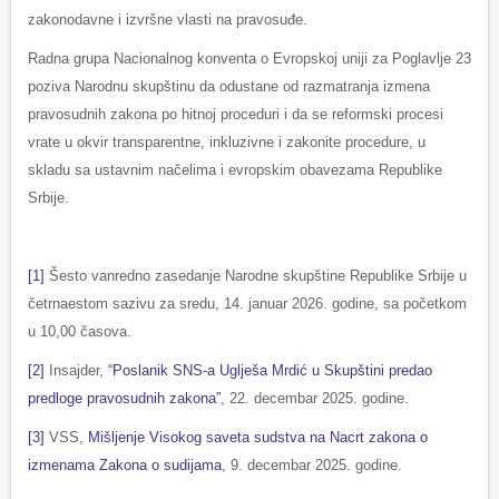
zakonodavne i izvršne vlasti na pravosuđe.
Radna grupa Nacionalnog konventa o Evropskoj uniji za Poglavlje 23
poziva Narodnu skupštinu da odustane od razmatranja izmena
pravosudnih zakona po hitnoj proceduri i da se reformski procesi
vrate u okvir transparentne, inkluzivne i zakonite procedure, u
skladu sa ustavnim načelima i evropskim obavezama Republike
Srbije.
[1]
Šesto vanredno zasedanje Narodne skupštine Republike Srbije u
četrnaestom sazivu za sredu, 14. januar 2026. godine, sa početkom
u 10,00 časova.
[2]
Insajder,
“Poslanik SNS-a Uglješa Mrdić u Skupštini predao
predloge pravosudnih zakona”
, 22. decembar 2025. godine.
[3]
VSS,
Mišljenje Visokog saveta sudstva na Nacrt zakona o
izmenama Zakona o sudijama
, 9. decembar 2025. godine.