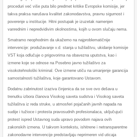
proceduri već više puta bilo predmet kritike Evropske komisije, jer
takva praksa narušava kvalitet zakonodavstva, pravnu sigurnost i
poverenje u institucije. Hitni postupak je izuzetak namenjen
vanrednim i nepredvidivim okolnostima, kojih u ovom slučaju nema.
Smatramo neophodnim da ukažemo na najproblematičnije
intervencije: produžavanje v.d. stanja u tužilaštvu, ukidanje komisije
VST koja odlučuje o prigovorima na obavezna uputstva, kao i
izmene koje se odnose na Posebno javno tužilaštvo za
visokotehnološki kriminal. Ove izmene utiču na umanjenje garancija
samostalnosti tužilaštva, koje garantovano Ustavom.
Dodatnu zabrinutost izaziva činjenica da se sve ovo dešava u
trenutku izbora članova Visokog saveta sudstva i Visokog saveta
tužilaštva iz reda struke, u atmosferi pojačanih javnih napada na
sudije i tužioce i protesta pravosudnih profesionalaca, uključujući
protest ispred Ustavnog suda upravo povodom najava ovih
zakonskih izmena. U takvom kontekstu, ishitrene i netransparentne
zakonodavne intervencije predstavljaju neprimeren vid uticaja