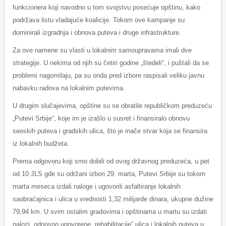
funkcionera koji navodno u tom svojstvu posećuje opštinu, kako
podržava listu vladajuće koalicije. Tokom ove kampanje su
dominirali izgradnja i obnova puteva i druge infrastrukture.
Za ove namene su vlasti u lokalnim samoupravama imali dve
strategije. U nekima od njih su četiri godine „štedeli“, i puštali da se
problemi nagomilaju, pa su onda pred izbore raspisali veliku javnu
nabavku radova na lokalnim putevima.
U drugim slučajevima, opštine su se obratile republičkom preduzeću
„Putevi Srbije“, koje im je izašlo u susret i finansiralo obnovu
seoskih puteva i gradskih ulica, što je inače stvar koja se finansira
iz lokalnih budžeta.
Prema odgovoru koji smo dobili od ovog državnog preduzeća, u pet
od 10 JLS gde su održani izbori 29. marta, Putevi Srbije su tokom
marta meseca izdali naloge i ugovorili asfaltiranje lokalnih
saobraćajnica i ulica u vrednosti 1,32 milijarde dinara, ukupne dužine
79,94 km. U svim ostalim gradovima i opštinama u martu su izdati
nalozi, odnosno ugovorene „rehabilitacije“ ulica i lokalnih puteva u