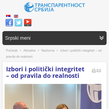
Srpski meni
Početak
Aktuelno
Naslovna
Izbori i politički integritet – od
pravila do realnosti
Izbori i politički integritet
– od pravila do realnosti