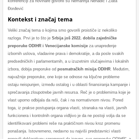
konferenciji za novinare govorili su Nemannja Nenadić i Zlata
Đorđević
Kontekst i značaj tema
Veliki značaj tema o kojima smo govorili proističe iz nekoliko
razloga. Prvi je to što je
Srbija još 2022. dobila zajedničke
preporuke ODIHR i Venecijanske komisije
za unapređenje
izbornih uslova, vladavine prava i demokratije, a da posle svakih
predsedničkih i parlamentarnih, a u izuzetnim slučajevima i lokalnih
izbora, dobija preporuke od
posmatračkih misija ODIHR
. Međutim,
najvažnije preporuke, one koje se odnose na ključne probleme
ostaju neispunjen, između ostalog i u oblasti finansiranja kampanje i
sprečavanja zloupotrebe javnih resursa. Reč je o problemima koje je
vlast uporno odbijala da reši, čak i na normativnom nivou. Pored
toga, iz prakse postupanja organa vlasti, stranaka na vlasti, javnih
funkcionera i kontrolnih organa vidljivo je da ne postoji volja da se
identifikovani problemi reše na praktičnom nivou kroz promenu
ponašanja. Istovremeno, nedavno su najviši predstavnici vlasti
ponovili deklarativnu spremnost da ispune „sve preporuke ODIHR“, a