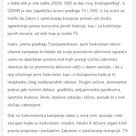
u doba dok je ona radila (2024). SNS je dao svoj „kontrapredlog“, a
ODIHR je dao zajedničku ocenu predloga TS i SNS. U toj oceni se
tražilo da Zakon o sprečavanju korupcije postavi još stroža
ograničenja prema nosiocima javnih funkcija, kao i za korišćenje
javnih resursa, od onih koje je iznela TS.
Inače, prema predlogu Transparentnosti, javni funkcioneri tokom
izborne kampanje bi trebalo da svoje promotivne aktivnosti ograniče
samo na obavljanje poslova kod kojih postoji izričita zakonska
obaveza da se promotivna aktivnost održi u datom periodu, i da u
njoj učestvuje javni funkcioner, kao i u slučajevima kada je to
neophodno zbog međunarodnih odnosa. Drugim rečima, dominantne
prakse gde ministri obilaze gradilišta, poljoprivredna gazdinstva,
sportske klubove, škole, domove zdravlja i slično, postale bi u tom
slučaju zabranjene.
Dok se funkcionerska kampanja nalazi u sivoj zoni, postoje i neki
slučajevi kada su funkcioneri, stranke, lokalni ili državni organi kršili
pravila propisana i postojećim Zakonom o sprečavanju korupcije. TS