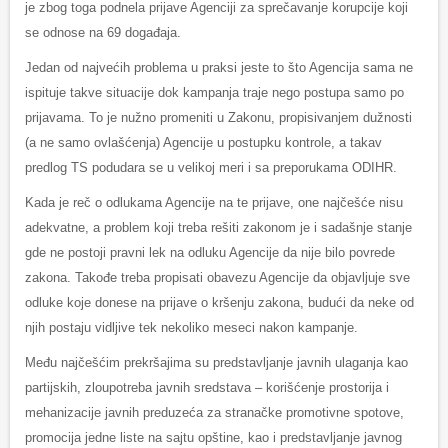
je zbog toga podnela prijave Agenciji za sprečavanje korupcije koji
se odnose na 69 događaja.
Jedan od najvećih problema u praksi jeste to što Agencija sama ne
ispituje takve situacije dok kampanja traje nego postupa samo po
prijavama. To je nužno promeniti u Zakonu, propisivanjem dužnosti
(a ne samo ovlašćenja) Agencije u postupku kontrole, a takav
predlog TS podudara se u velikoj meri i sa preporukama ODIHR.
Kada je reč o odlukama Agencije na te prijave, one najčešće nisu
adekvatne, a problem koji treba rešiti zakonom je i sadašnje stanje
gde ne postoji pravni lek na odluku Agencije da nije bilo povrede
zakona. Takođe treba propisati obavezu Agencije da objavljuje sve
odluke koje donese na prijave o kršenju zakona, budući da neke od
njih postaju vidljive tek nekoliko meseci nakon kampanje.
Među najčešćim prekršajima su predstavljanje javnih ulaganja kao
partijskih, zloupotreba javnih sredstava – korišćenje prostorija i
mehanizacije javnih preduzeća za stranačke promotivne spotove,
promocija jedne liste na sajtu opštine, kao i predstavljanje javnog