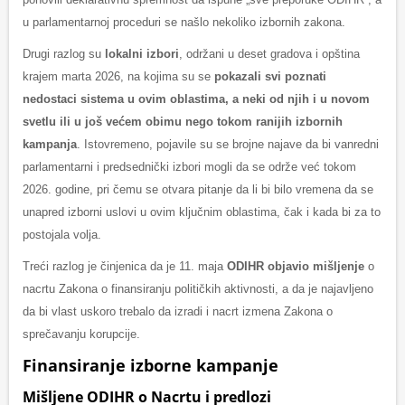
u parlamentarnoj proceduri se našlo nekoliko izbornih zakona.
Drugi razlog su
lokalni izbori
, održani u deset gradova i opština
krajem marta 2026, na kojima su se
pokazali svi poznati
nedostaci sistema u ovim oblastima, a neki od njih i u novom
svetlu ili u još većem obimu nego tokom ranijih izbornih
kampanja
. Istovremeno, pojavile su se brojne najave da bi vanredni
parlamentarni i predsednički izbori mogli da se održe već tokom
2026. godine, pri čemu se otvara pitanje da li bi bilo vremena da se
unapred izborni uslovi u ovim ključnim oblastima, čak i kada bi za to
postojala volja.
Treći razlog je činjenica da je 11. maja
ODIHR objavio mišljenje
o
nacrtu Zakona o finansiranju političkih aktivnosti, a da je najavljeno
da bi vlast uskoro trebalo da izradi i nacrt izmena Zakona o
sprečavanju korupcije.
Finansiranje izborne kampanje
Mišljene ODIHR o Nacrtu i predlozi