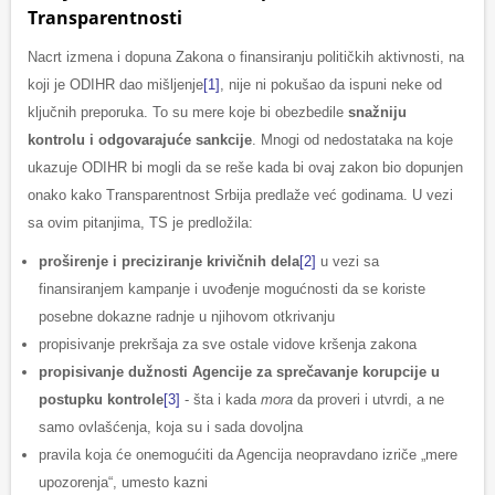
Transparentnosti
Nacrt izmena i dopuna Zakona o finansiranju političkih aktivnosti, na
koji je ODIHR dao mišljenje
[1]
, nije ni pokušao da ispuni neke od
ključnih preporuka. To su mere koje bi obezbedile
snažniju
kontrolu i odgovarajuće sankcije
. Mnogi od nedostataka na koje
ukazuje ODIHR bi mogli da se reše kada bi ovaj zakon bio dopunjen
onako kako Transparentnost Srbija predlaže već godinama. U vezi
sa ovim pitanjima, TS je predložila:
proširenje i preciziranje krivičnih dela
[2]
u vezi sa
finansiranjem kampanje i uvođenje mogućnosti da se koriste
posebne dokazne radnje u njihovom otkrivanju
propisivanje prekršaja za sve ostale vidove kršenja zakona
propisivanje dužnosti Agencije za sprečavanje korupcije u
postupku kontrole
[3]
- šta i kada
mora
da proveri i utvrdi, a ne
samo ovlašćenja, koja su i sada dovoljna
pravila koja će onemogućiti da Agencija neopravdano izriče „mere
upozorenja“, umesto kazni