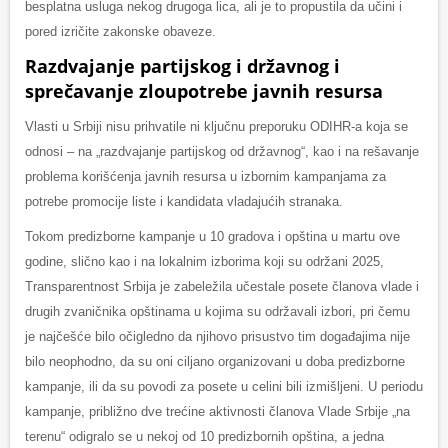
besplatna usluga nekog drugoga lica, ali je to propustila da učini i
pored izričite zakonske obaveze.
Razdvajanje partijskog i državnog i
sprečavanje zloupotrebe javnih resursa
Vlasti u Srbiji nisu prihvatile ni ključnu preporuku ODIHR-a koja se
odnosi – na „razdvajanje partijskog od državnog“, kao i na rešavanje
problema korišćenja javnih resursa u izbornim kampanjama za
potrebe promocije liste i kandidata vladajućih stranaka.
Tokom predizborne kampanje u 10 gradova i opština u martu ove
godine, slično kao i na lokalnim izborima koji su održani 2025,
Transparentnost Srbija je zabeležila učestale posete članova vlade i
drugih zvaničnika opštinama u kojima su održavali izbori, pri čemu
je najčešće bilo očigledno da njihovo prisustvo tim događajima nije
bilo neophodno, da su oni ciljano organizovani u doba predizborne
kampanje, ili da su povodi za posete u celini bili izmišljeni. U periodu
kampanje, približno dve trećine aktivnosti članova Vlade Srbije „na
terenu“ odigralo se u nekoj od 10 predizbornih opština, a jedna