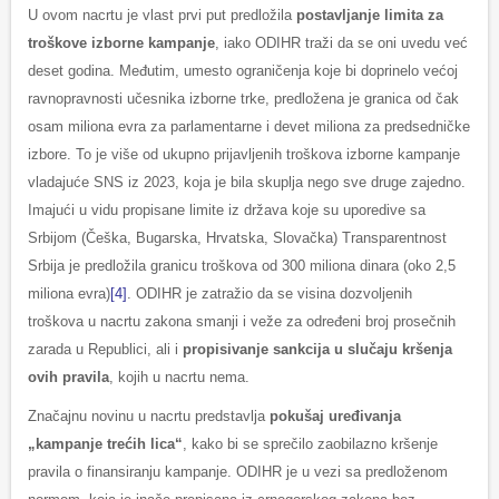
U ovom nacrtu je vlast prvi put predložila
postavljanje limita za
troškove izborne kampanje
, iako ODIHR traži da se oni uvedu već
deset godina. Međutim, umesto ograničenja koje bi doprinelo većoj
ravnopravnosti učesnika izborne trke, predložena je granica od čak
osam miliona evra za parlamentarne i devet miliona za predsedničke
izbore. To je više od ukupno prijavljenih troškova izborne kampanje
vladajuće SNS iz 2023, koja je bila skuplja nego sve druge zajedno.
Imajući u vidu propisane limite iz država koje su uporedive sa
Srbijom (Češka, Bugarska, Hrvatska, Slovačka) Transparentnost
Srbija je predložila granicu troškova od 300 miliona dinara (oko 2,5
miliona evra)
[4]
. ODIHR je zatražio da se visina dozvoljenih
troškova u nacrtu zakona smanji i veže za određeni broj prosečnih
zarada u Republici, ali i
propisivanje sankcija u slučaju kršenja
ovih pravila
, kojih u nacrtu nema.
Značajnu novinu u nacrtu predstavlja
pokušaj uređivanja
„kampanje trećih lica“
, kako bi se sprečilo zaobilazno kršenje
pravila o finansiranju kampanje. ODIHR je u vezi sa predloženom