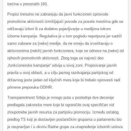
trećina u preostalih 160.
Propisi trenutno ne zabranjuju da javni funkcioneri sprovode
promotivne aktivnosti izmišljajući povode za posete mestima gde se
održavaju izbori ili za dodatno pojavljivanje u medijima tokom
izborne kampanje. Regulativa je u tom pogledu nepotpuna jer sadrži
samo zabrane za (neke) medije, da ne smeju da izveštavaju o
aktivnostima (nekih) javnih funkcionera, koje se odnose na (neke) od
njihovih promotivnih aktivnosti. Zbog toga se najveći deo
„funkcionerske kampanje“ odvija u sivoj zoni. Propisivanje jasnih
pravila u ovoj oblasti, a u cilju jasnog razdvajanja partijskog od
državnog jeste jedan od ključnih mera koje bi trebalo sprovesti radi
primene preporuka ODIHR.
Transparentnost Srbija je mnogo puta u poslednje dve decenije
predlagala zakonske mere koje bi ograničile ovaj specifičan vid
zloupotrebe javnih resursa za partijsku promociju. Između ostalog,
predlog TS koji je dostavljen poslaničkim grupama u parlamentu bio
je raspravljan i u okviru Radne grupe za unapređenje izbornih uslova