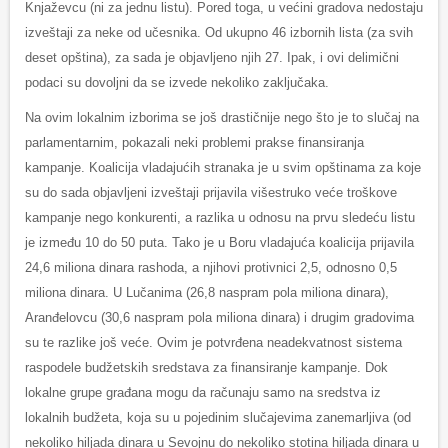
Knjaževcu (ni za jednu listu). Pored toga, u većini gradova nedostaju
izveštaji za neke od učesnika. Od ukupno 46 izbornih lista (za svih
deset opština), za sada je objavljeno njih 27. Ipak, i ovi delimični
podaci su dovoljni da se izvede nekoliko zaključaka.
Na ovim lokalnim izborima se još drastičnije nego što je to slučaj na
parlamentarnim, pokazali neki problemi prakse finansiranja
kampanje. Koalicija vladajućih stranaka je u svim opštinama za koje
su do sada objavljeni izveštaji prijavila višestruko veće troškove
kampanje nego konkurenti, a razlika u odnosu na prvu sledeću listu
je između 10 do 50 puta. Tako je u Boru vladajuća koalicija prijavila
24,6 miliona dinara rashoda, a njihovi protivnici 2,5, odnosno 0,5
miliona dinara. U Lučanima (26,8 naspram pola miliona dinara),
Aranđelovcu (30,6 naspram pola miliona dinara) i drugim gradovima
su te razlike još veće. Ovim je potvrđena neadekvatnost sistema
raspodele budžetskih sredstava za finansiranje kampanje. Dok
lokalne grupe građana mogu da računaju samo na sredstva iz
lokalnih budžeta, koja su u pojedinim slučajevima zanemarljiva (od
nekoliko hiljada dinara u Sevojnu do nekoliko stotina hiljada dinara u