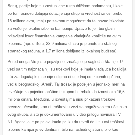
Boru), partije koje su zastupljene u republičkom parlamentu, i koje
po tom osnovu dobijaju dotacije čija ukupna vrednost iznosi preko
18 miliona evra, imaju po zakonu mogućnost da taj novac iskoriste
za vođenje lokalne izborne kampanje. Upravo to je i bio glavni
prijavljeni izvor finansiranja kampanje vladajuće koalicije na ovim
izborima (npr. u Boru, 22,9 miliona dinara je preneto sa stalnog
stranačkog računa, a 1,7 miliona dobijeno iz lokalnog budžeta).
Pored onoga što jeste prijavljeno, značajno je sagledati šta nije. U
vezi sa tim najznačajniji su troškovi koje je imala vladajuća koalicija
i to za događaj koji se nije odigrao ni u jednoj od izbornih opština,
već u beogradskoj „Areni“. Taj trošak je podeljen u jednakoj meri na
izveštaje za pojedine opštine i ukupno bi trebalo da iznosi oko 16,5
miliona dinara. Međutim, u izveštajima nisu prikazani troškovi
prevoza učesnika, kao ni troškovi u vezi sa angažovanjem učesnika
ovog skupa, a što je dokumentovano u video prilogu novinara TV
N1. Agencija je po prijavi imala priliku da utvrdi da li su ovi troškovi
izborne kampanje evidentirani, bilo na rashodnoj strani, bilo kao