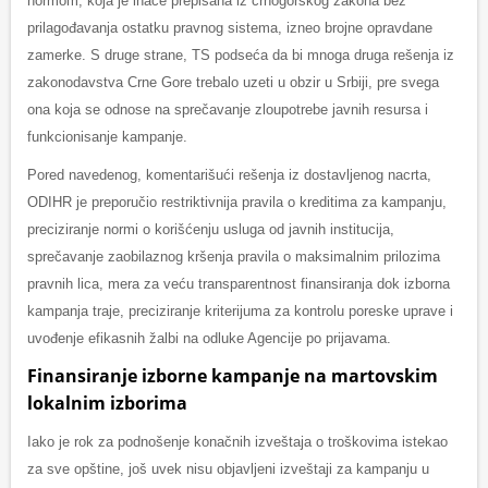
normom, koja je inače prepisana iz crnogorskog zakona bez
prilagođavanja ostatku pravnog sistema, izneo brojne opravdane
zamerke. S druge strane, TS podseća da bi mnoga druga rešenja iz
zakonodavstva Crne Gore trebalo uzeti u obzir u Srbiji, pre svega
ona koja se odnose na sprečavanje zloupotrebe javnih resursa i
funkcionisanje kampanje.
Pored navedenog, komentarišući rešenja iz dostavljenog nacrta,
ODIHR je preporučio restriktivnija pravila o kreditima za kampanju,
preciziranje normi o korišćenju usluga od javnih institucija,
sprečavanje zaobilaznog kršenja pravila o maksimalnim prilozima
pravnih lica, mera za veću transparentnost finansiranja dok izborna
kampanja traje, preciziranje kriterijuma za kontrolu poreske uprave i
uvođenje efikasnih žalbi na odluke Agencije po prijavama.
Finansiranje izborne kampanje na martovskim
lokalnim izborima
Iako je rok za podnošenje konačnih izveštaja o troškovima istekao
za sve opštine, još uvek nisu objavljeni izveštaji za kampanju u