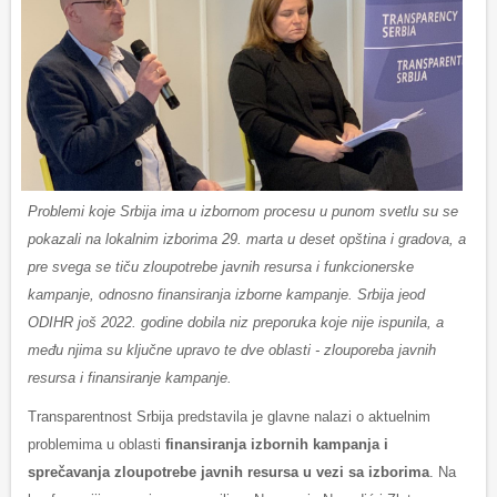
Problemi koje Srbija ima u izbornom procesu u punom svetlu su se
pokazali na lokalnim izborima 29. marta u deset opština i gradova, a
pre svega se tiču zloupotrebe javnih resursa i funkcionerske
kampanje, odnosno finansiranja izborne kampanje. Srbija jeod
ODIHR još 2022. godine dobila niz preporuka koje nije ispunila, a
među njima su ključne upravo te dve oblasti - zlouporeba javnih
resursa i finansiranje kampanje.
Transparentnost Srbija predstavila je glavne nalazi o aktuelnim
problemima u oblasti
finansiranja izbornih kampanja i
sprečavanja zloupotrebe javnih resursa u vezi sa izborima
. Na