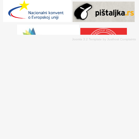
Joomla 3.2 Template
by
Justhost Complaints