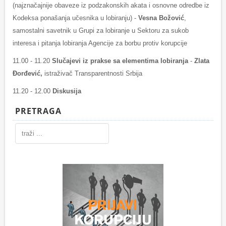
(najznačajnije obaveze iz podzakonskih akata i osnovne odredbe iz
Kodeksa ponašanja učesnika u lobiranju) -
Vesna Božović
,
samostalni savetnik u Grupi za lobiranje u Sektoru za sukob
interesa i pitanja lobiranja Agencije za borbu protiv korupcije
11.00 - 11.20
Slučajevi iz prakse sa elementima lobiranja
-
Zlata
Đorđević,
istraživač Transparentnosti Srbija
11.20 - 12.00
Diskusija
PRETRAGA