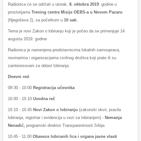
Radionica će se održati u utorak,
8.
oktobra 2019
. godine u
prostorijama
Trening centra Misije OEBS-a u Novom Pazaru
(Njegoševa 2), sa početkom u
10 sati.
Tema je novi Zakon o lobiranju koji je počeo da se primenjuje 14.
avgusta 2019. godine
Radionica je namenjena predstavnicima lokalnih samouprava,
novinarima i organizacijama civilnog društva koji prate ili su
zainteresovani za oblast lobiranja.
Dnevni red
:
09:30 - 10:00
Registracija učesnika
10.00 - 10.10
Uvodna reč
10.10 - 10.45
Novi Zakon o lobiranju
(zakonski okvir, pravila
lobiranja, registrar i evidencija u vezi sa lobiranjem) -
Nemanja
Nenadić,
programski direktor Transparentnosti Srbija
10.45 - 11.00
Obaveze lobiranih lica i organa javne vlasti