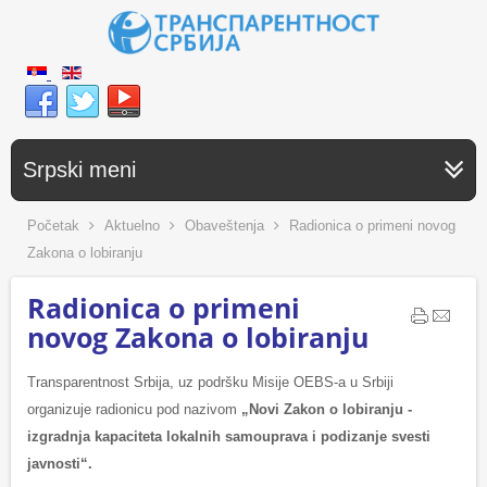
Srpski meni
Početak
Aktuelno
Obaveštenja
Radionica o primeni novog
Zakona o lobiranju
Radionica o primeni
novog Zakona o lobiranju
Transparentnost Srbija, uz podršku Misije OEBS-a u Srbiji
organizuje radionicu pod nazivom
„Novi Zakon o lobiranju -
izgradnja kapaciteta lokalnih samouprava i podizanje svesti
javnosti“.