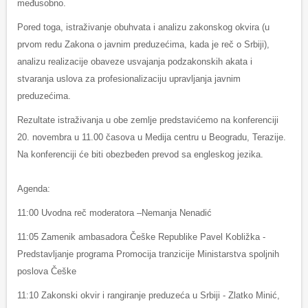
međusobno.
Pored toga, istraživanje obuhvata i analizu zakonskog okvira (u
prvom redu Zakona o javnim preduzećima, kada je reč o Srbiji),
analizu realizacije obaveze usvajanja podzakonskih akata i
stvaranja uslova za profesionalizaciju upravljanja javnim
preduzećima.
Rezultate istraživanja u obe zemlje predstavićemo na konferenciji
20. novembra u 11.00 časova u Medija centru u Beogradu, Terazije.
Na konferenciji će biti obezbeđen prevod sa engleskog jezika.
Agenda:
11:00 Uvodna reč moderatora –Nemanja Nenadić
11:05 Zamenik ambasadora Češke Republike Pavel Kobližka -
Predstavljanje programa Promocija tranzicije Ministarstva spoljnih
poslova Češke
11:10 Zakonski okvir i rangiranje preduzeća u Srbiji - Zlatko Minić,