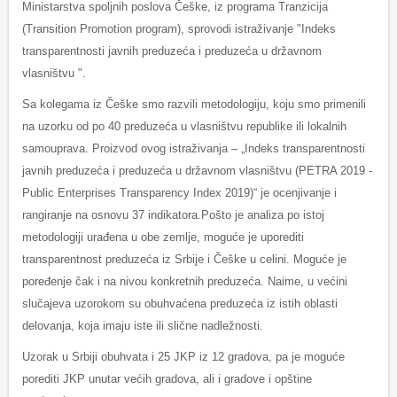
Ministarstva spoljnih poslova Češke, iz programa Tranzicija
(Transition Promotion program), sprovodi istraživanje "Indeks
transparentnosti javnih preduzeća i preduzeća u državnom
vlasništvu ".
Sa kolegama iz Češke smo razvili metodologiju, koju smo primenili
na uzorku od po 40 preduzeća u vlasništvu republike ili lokalnih
samouprava. Proizvod ovog istraživanja – „Indeks transparentnosti
javnih preduzeća i preduzeća u državnom vlasništvu (PETRA 2019 -
Public Enterprises Transparency Index 2019)“ je ocenjivanje i
rangiranje na osnovu 37 indikatora.Pošto je analiza po istoj
metodologiji urađena u obe zemlje, moguće je uporediti
transparentnost preduzeća iz Srbije i Češke u celini. Moguće je
poređenje čak i na nivou konkretnih preduzeća. Naime, u većini
slučajeva uzorokom su obuhvaćena preduzeća iz istih oblasti
delovanja, koja imaju iste ili slične nadležnosti.
Uzorak u Srbiji obuhvata i 25 JKP iz 12 gradova, pa je moguće
porediti JKP unutar većih gradova, ali i gradove i opštine