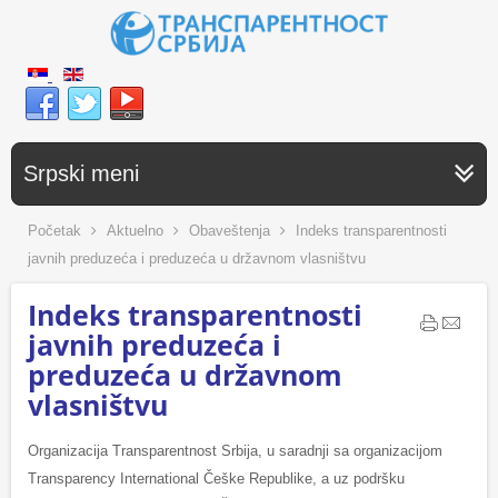
Srpski meni
Početak
Aktuelno
Obaveštenja
Indeks transparentnosti
javnih preduzeća i preduzeća u državnom vlasništvu
Indeks transparentnosti
javnih preduzeća i
preduzeća u državnom
vlasništvu
Organizacija Transparentnost Srbija, u saradnji sa organizacijom
Transparency International Češke Republike, a uz podršku