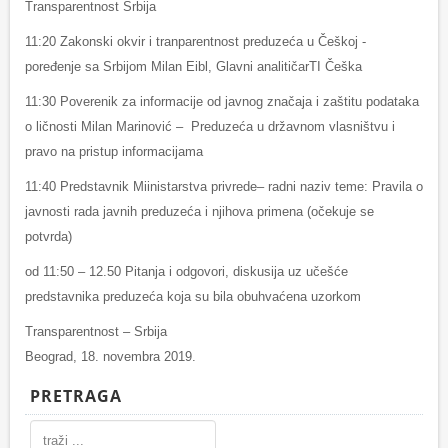
Transparentnost Srbija
11:20 Zakonski okvir i tranparentnost preduzeća u Češkoj -
poređenje sa Srbijom Milan Eibl, Glavni analitičarTI Češka
11:30 Poverenik za informacije od javnog značaja i zaštitu podataka
o ličnosti Milan Marinović – Preduzeća u državnom vlasništvu i
pravo na pristup informacijama
11:40 Predstavnik Miinistarstva privrede– radni naziv teme: Pravila o
javnosti rada javnih preduzeća i njihova primena (očekuje se
potvrda)
od 11:50 – 12.50 Pitanja i odgovori, diskusija uz učešće
predstavnika preduzeća koja su bila obuhvaćena uzorkom
Transparentnost – Srbija
Beograd, 18. novembra 2019.
PRETRAGA