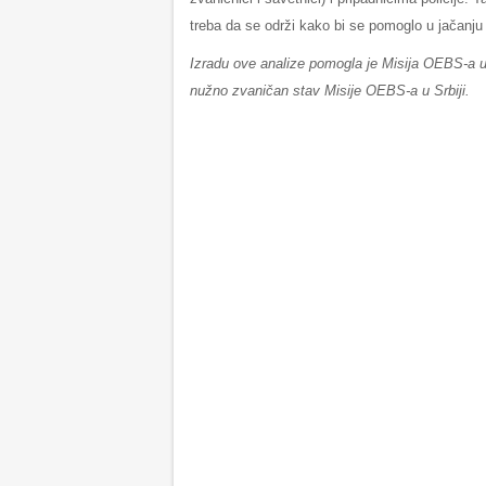
treba da se održi kako bi se pomoglo u jačanj
Izradu ove analize pomogla je Misija OEBS-a u Sr
nužno zvaničan stav Misije OEBS-a u Srbiji.