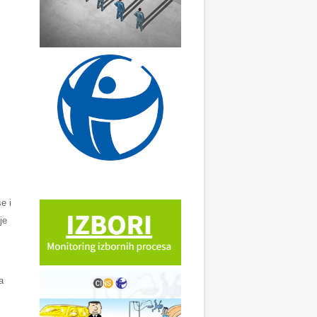
e i
je
a