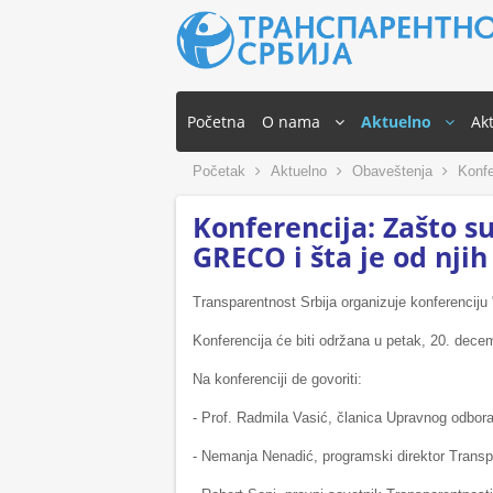
Početna
O nama
Aktuelno
Akt
Početak
Aktuelno
Obaveštenja
Konfer
Konferencija: Zašto s
GRECO i šta je od njih
Transparentnost Srbija organizuje konferenciju
Konferencija će biti održana u petak, 20. decemb
Na konferenciji de govoriti:
- Prof. Radmila Vasić, članica Upravnog odbora
- Nemanja Nenadić, programski direktor Transpa