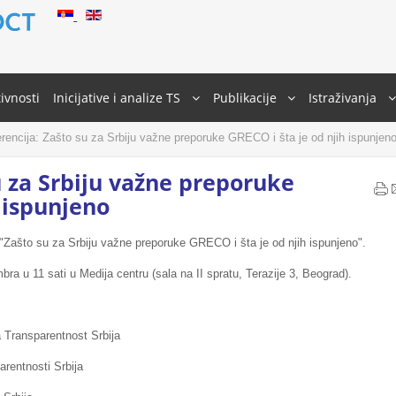
ivnosti
Inicijative i analize TS
Publikacije
Istraživanja
encija: Zašto su za Srbiju važne preporuke GRECO i šta je od njih ispunjen
u za Srbiju važne preporuke
 ispunjeno
 "Zašto su za Srbiju važne preporuke GRECO i šta je od njih ispunjeno".
ra u 11 sati u Medija centru (sala na II spratu, Terazije 3, Beograd).
 Transparentnost Srbija
rentnosti Srbija