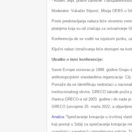
- Robert Sepi, pravni savetnik Transparentnosti
Moderator: Vukašin Stijović, Misija OEBS u Srb
Posle predstavljanja nalaza biće otvoreno vreme
pitanjima koja su od značaja za ostvarivanje 
Konferencija de se voditi na srpskom jeziku, 
Ključni nalazi istraživanja biće dostupni na ko
Ukratko o temi konferencije:
Savet Evrope osnovao je 1999. godine Grupu d
antikorupcijskim standardima organizacije. Cilj
Pomaže da se identifikuju nedostaci u nacional
institucionalnog okvira. GRECO takođe pruža pla
članica GRECO-a od 2003. godine i do sada je z
GRECO (usvojene 25. marta 2022, a objavljene 
Analiza
“Sprečavanje korupcije u izvršnoj vlasti
koji postoji u Srbiji za sprečavanje korupcije 
zvaničnici i savetnici) i pripadnicima policije. T