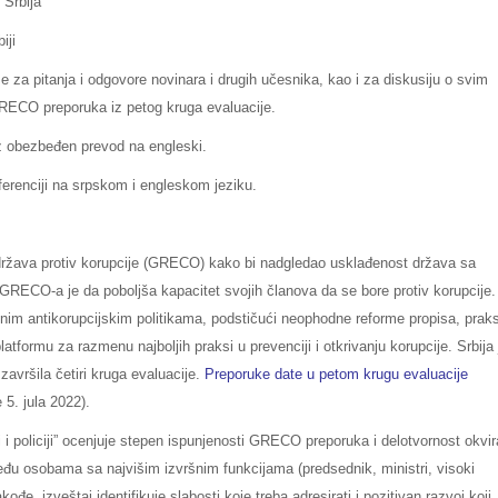
 Srbija
iji
 za pitanja i odgovore novinara i drugih učesnika, kao i za diskusiju o svim
GRECO preporuka iz petog kruga evaluacije.
uz obezbeđen prevod na engleski.
nferenciji na srpskom i engleskom jeziku.
ržava protiv korupcije (GRECO) kako bi nadgledao usklađenost država sa
 GRECO-a je da poboljša kapacitet svojih članova da se bore protiv korupcije.
nim antikorupcijskim politikama, podstičući neophodne reforme propisa, praks
tformu za razmenu najboljih praksi u prevenciji i otkrivanju korupcije. Srbija 
avršila četiri kruga evaluacije.
Preporuke date u petom krugu evaluacije
5. jula 2022).
 i policiji” ocenjuje stepen ispunjenosti GRECO preporuka i delotvornost okvir
među osobama sa najvišim izvršnim funkcijama (predsednik, ministri, visoki
akođe, izveštaj identifikuje slabosti koje treba adresirati i pozitivan razvoj koji