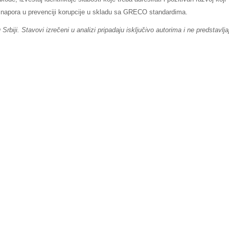
u napora u prevenciji korupcije u skladu sa GRECO standardima.
biji. Stavovi izrečeni u analizi pripadaju isključivo autorima i ne predstavlja