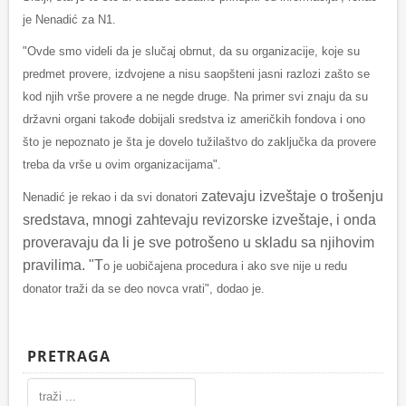
je Nenadić za N1.
"Ovde smo videli da je slučaj obrnut, da su organizacije, koje su
predmet provere, izdvojene a nisu saopšteni jasni razlozi zašto se
kod njih vrše provere a ne negde druge. Na primer svi znaju da su
državni organi takođe dobijali sredstva iz američkih fondova i ono
što je nepoznato je šta je dovelo tužilaštvo do zaključka da provere
treba da vrše u ovim organizacijama".
zatevaju izveštaje o trošenju
Nenadić je rekao i da svi donatori
sredstava, mnogi zahtevaju revizorske izveštaje, i onda
proveravaju da li je sve potrošeno u skladu sa njihovim
pravilima. "T
o je uobičajena procedura i ako sve nije u redu
donator traži da se deo novca vrati", dodao je.
PRETRAGA