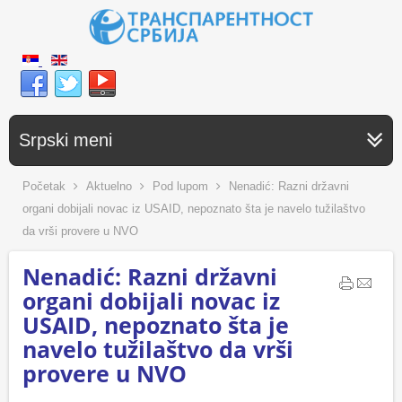
Srpski meni
Početak
Aktuelno
Pod lupom
Nenadić: Razni državni
organi dobijali novac iz USAID, nepoznato šta je navelo tužilaštvo
da vrši provere u NVO
Nenadić: Razni državni
organi dobijali novac iz
USAID, nepoznato šta je
navelo tužilaštvo da vrši
provere u NVO