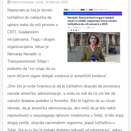
Datum kreiranja: sreda, 26 februar 2025
Nepoznato je šta je dovelo
tužilaštvo do zaključka da
upravo treba da vrši provere u
CRTI, Građanskim
inicijativama, Tragu i drugim
organizacijama, rekao je
Nemanja Nenadić iz
Transparentnosti Srbija i
podsetio da "svi znaju da su
razni državni organi dobijali sredstva iz američkih fondova".
„Ono što je ovde činjenica je da je tužilaštvo ukazalo da proverava
navode američke administracije, a onda se vidi da će oni tek da
zatraže dodatne podatke iz Amerike. Bilo bi logično da su stvari
obrnute, da je američka administracija, ako misli da je bilo nekih
nepravilnosti u raspolaganju njihovim sredstvima u Srbiji, ili bilo kojoj
drugoj zemlji, ukazala nacionalnim organima, poput tužilaštva u
Srbiji, šta je to što bi trebalo dodatno prikupiti od informacija“, rekao