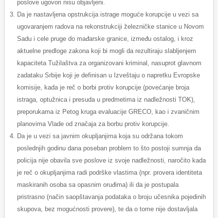
poslove ugovori nisu objavljeni.
Da je nastavljena opstrukcija istrage moguće korupcije u vezi sa
ugovaranjem radova na rekonstrukciji železničke stanice u Novom
Sadu i cele pruge do mađarske granice, između ostalog, i kroz
aktuelne predloge zakona koji bi mogli da rezultiraju slabljenjem
kapaciteta Tužilaštva za organizovani kriminal, nasuprot glavnom
zadataku Srbije koji je definisan u Izveštaju o napretku Evropske
komisije, kada je reč o borbi protiv korupcije (povećanje broja
istraga, optužnica i presuda u predmetima iz nadležnosti TOK),
preporukama iz Petog kruga evaluacije GRECO, kao i zvaničnim
planovima Vlade od značaja za borbu protiv korupcije.
Da je u vezi sa javnim okupljanjima koja su održana tokom
poslednjih godinu dana poseban problem to što postoji sumnja da
policija nije obavila sve poslove iz svoje nadležnosti, naročito kada
je reč o okupljanjima radi podrške vlastima (npr. provera identiteta
maskiranih osoba sa opasnim oruđima) ili da je postupala
pristrasno (način saopštavanja podataka o broju učesnika pojedinih
skupova, bez mogućnosti provere), te da o tome nije dostavljala