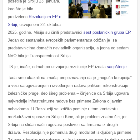
posetila je Srbiju 23. januara,
kao što je bilo
predviđeno
Rezolucijom EP o
Srbiji
, usvojenom 22. oktobra
2025. godine. Misiju su činili predstavnici
šest poslaničkih grupa EP
.
Jedan od sastanaka evropskih parlamentaraca održan je sa
predstavnicima domaćih nevladinih organizacija, a jedna od sedam
NVO bila je Transparentnost Srbija.
TS je, inače, odmah po usvajanju rezolucije EP izdala
saopštenje
.
Tada smo ukazali na značaj prepoznavanja da je „moguća korupcija“
u vezi sa ugovaranjem i izvođenjem radova prilikom rekonstrukcije
železničke pruge, deo šireg problema – činjenice da Srbija ugovara
najvrednije infrastrukturne radove bez primene Zakona o javnim
nabavkama. U Rezoluciji se izričito pominje u tom kontekstu
međudržavni sporazum Srbije i Kine, ali je problem znatno širi, jer
Srbija na sličan način ugovara poslove i sa firmama iz drugih
država. Rezolucija nije pomenula drugi modalitet isključenja primene