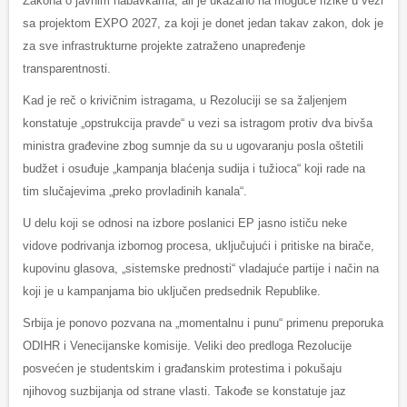
Zakona o javnim nabavkama, ali je ukazano na moguće rizike u vezi
sa projektom EXPO 2027, za koji je donet jedan takav zakon, dok je
za sve infrastrukturne projekte zatraženo unapređenje
transparentnosti.
Kad je reč o krivičnim istragama, u Rezoluciji se sa žaljenjem
konstatuje „opstrukcija pravde“ u vezi sa istragom protiv dva bivša
ministra građevine zbog sumnje da su u ugovaranju posla oštetili
budžet i osuđuje „kampanja blaćenja sudija i tužioca“ koji rade na
tim slučajevima „preko provladinih kanala“.
U delu koji se odnosi na izbore poslanici EP jasno ističu neke
vidove podrivanja izbornog procesa, uključujući i pritiske na birače,
kupovinu glasova, „sistemske prednosti“ vladajuće partije i način na
koji je u kampanjama bio uključen predsednik Republike.
Srbija je ponovo pozvana na „momentalnu i punu“ primenu preporuka
ODIHR i Venecijanske komisije. Veliki deo predloga Rezolucije
posvećen je studentskim i građanskim protestima i pokušaju
njihovog suzbijanja od strane vlasti. Takođe se konstatuje jaz