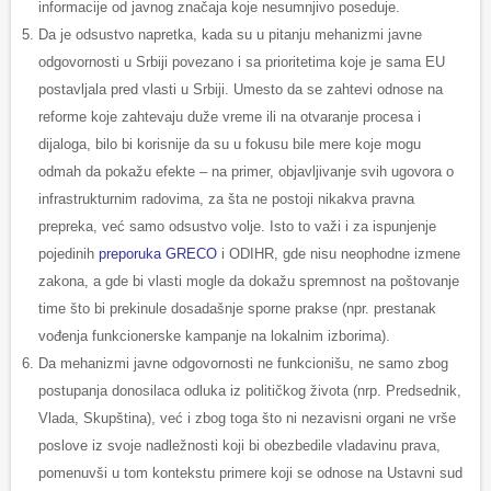
informacije od javnog značaja koje nesumnjivo poseduje.
Da je odsustvo napretka, kada su u pitanju mehanizmi javne
odgovornosti u Srbiji povezano i sa prioritetima koje je sama EU
postavljala pred vlasti u Srbiji. Umesto da se zahtevi odnose na
reforme koje zahtevaju duže vreme ili na otvaranje procesa i
dijaloga, bilo bi korisnije da su u fokusu bile mere koje mogu
odmah da pokažu efekte – na primer, objavljivanje svih ugovora o
infrastrukturnim radovima, za šta ne postoji nikakva pravna
prepreka, već samo odsustvo volje. Isto to važi i za ispunjenje
pojedinih
preporuka GRECO
i ODIHR, gde nisu neophodne izmene
zakona, a gde bi vlasti mogle da dokažu spremnost na poštovanje
time što bi prekinule dosadašnje sporne prakse (npr. prestanak
vođenja funkcionerske kampanje na lokalnim izborima).
Da mehanizmi javne odgovornosti ne funkcionišu, ne samo zbog
postupanja donosilaca odluka iz političkog života (nrp. Predsednik,
Vlada, Skupština), već i zbog toga što ni nezavisni organi ne vrše
poslove iz svoje nadležnosti koji bi obezbedile vladavinu prava,
pomenuvši u tom kontekstu primere koji se odnose na Ustavni sud