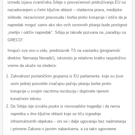
između izjava zvaničnika Srbije o posvećenosti pridruživanja EU sa
nazadovanjem u četiri ključne oblasti – vladavina prava, medijske
slobode, nezavisnost pravosuđa i borba protiv korupcije i ističe da je
napredak moguć samo ako oko ovih osnovnih pitanja bude postignut
„merljiv i održiv napredak“. Srbija je takođe pozvana na „saradnju sa
GRECO“.
Imajući sve ovo u vidu, predstavnik TS na sastanku (programski
direktor, Nemanja Nenadić), iskoristio je relativno kratko raspoloživo
vreme da ukaže na sledeće:
Zahvalnost poslaničkim grupama iz EU parlamenta koje su (sve
osim jedne) posvetile značajnu pažnju pitanju borbe protiv
korupcije u svojim nacrtima rezolucija i doprinele njenom
konačnom tekstu.
Da Srbija nije izvukla pouke iz novosadske tragedije i da nema
napretka u dve ključne oblasti koje se tiču izgradnje
infrastrukturnih objekata – oni se i dalje ugovaraju bez nadmetanja
i primene Zakona o javnim nabavkama, a za tako ugovorene