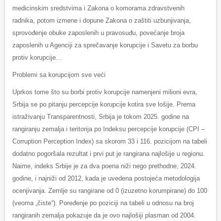
medicinskim sredstvima i Zakona o komorama zdravstvenih
radnika, potom izmene i dopune Zakona o zaštiti uzbunjivanja,
sprovođenje obuke zaposlenih u pravosuđu, povećanje broja
zaposlenih u Agenciji za sprečavanje korupcije i Savetu za borbu
protiv korupcije…
Problemi sa korupcijom sve veći
Uprkos tome što su borbi protiv korupcije namenjeni milioni evra,
Srbija se po pitanju percepcije korupcije kotira sve lošije. Prema
istraživanju Transparentnosti, Srbija je tokom 2025. godine na
rangiranju zemalja i teritorija po Indeksu percepcije korupcije (CPI –
Corruption Perception Index) sa skorom 33 i 116. pozicijom na tabeli
dodatno pogoršala rezultat i prvi put je rangirana najlošije u regionu.
Naime, indeks Srbije je za dva poena niži nego prethodne, 2024.
godine, i najniži od 2012, kada je uvedena postojeća metodologija
ocenjivanja. Zemlje su rangirane od 0 (izuzetno korumpirane) do 100
(veoma „čiste“). Poređenje po poziciji na tabeli u odnosu na broj
rangiranih zemalja pokazuje da je ovo najlošiji plasman od 2004.