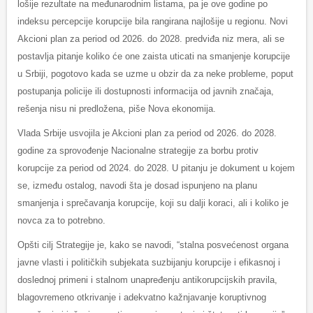
lošije rezultate na međunarodnim listama, pa je ove godine po
indeksu percepcije korupcije bila rangirana najlošije u regionu. Novi
Akcioni plan za period od 2026. do 2028. predviđa niz mera, ali se
postavlja pitanje koliko će one zaista uticati na smanjenje korupcije
u Srbiji, pogotovo kada se uzme u obzir da za neke probleme, poput
postupanja policije ili dostupnosti informacija od javnih značaja,
rešenja nisu ni predložena, piše Nova ekonomija.
Vlada Srbije usvojila je Akcioni plan za period od 2026. do 2028.
godine za sprovođenje Nacionalne strategije za borbu protiv
korupcije za period od 2024. do 2028. U pitanju je dokument u kojem
se, između ostalog, navodi šta je dosad ispunjeno na planu
smanjenja i sprečavanja korupcije, koji su dalji koraci, ali i koliko je
novca za to potrebno.
Opšti cilj Strategije je, kako se navodi, “stalna posvećenost organa
javne vlasti i političkih subjekata suzbijanju korupcije i efikasnoj i
doslednoj primeni i stalnom unapređenju antikorupcijskih pravila,
blagovremeno otkrivanje i adekvatno kažnjavanje koruptivnog