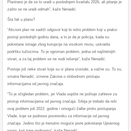
Planirano je da se to uradi u poslednjem kvartalu 2026, ali pitanje je
zašto se ne uradi odmah”, kaže Nenadić.
Šta fali u planu?
“Akcioni plan ne sadrži odgovor koji bi rešio problem koji u praksi
postoji poslednjih godinu dana, a to je da je policija, kada su
pokretane istrage zbog korupcije na visokom nivou, uskratila
podršku tužiocima. To je ogroman problem, jedna od najštetnijih
stvari, a za taj problem se ne nudi rešenje”, kaže Nenadić.
Postoje još neke stvari koje su iz plana izostale, a važne su. To su,
smatra Nenadić, izmene Zakona o slobodnom pristupu
informacijama od javnog značaja.
“To je očigledan problem, jer Vlada uopšte ne poštuje zahteve za
pristup informacijama od javnog značaja. Srbija je trebalo da reši
ovaj problem još 2022. godine i omogući žalbe protiv postupanja
Vlade, koje se podnose povereniku za informacije od javnog
značaja. Jedino što je trenutno moguće jeste pokretanje Upravnog
spora, koji traje godinama”, kaže Nenadić.