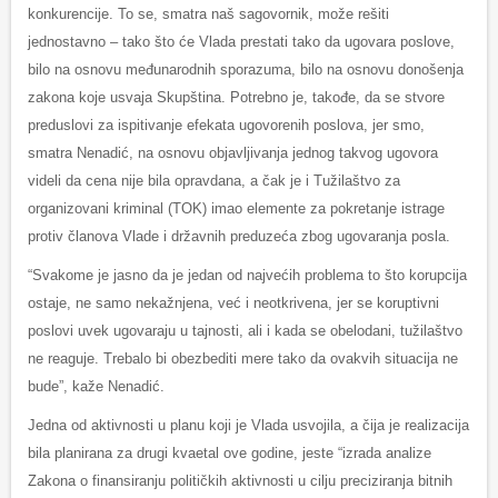
konkurencije. To se, smatra naš sagovornik, može rešiti
jednostavno – tako što će Vlada prestati tako da ugovara poslove,
bilo na osnovu međunarodnih sporazuma, bilo na osnovu donošenja
zakona koje usvaja Skupština. Potrebno je, takođe, da se stvore
preduslovi za ispitivanje efekata ugovorenih poslova, jer smo,
smatra Nenadić, na osnovu objavljivanja jednog takvog ugovora
videli da cena nije bila opravdana, a čak je i Tužilaštvo za
organizovani kriminal (TOK) imao elemente za pokretanje istrage
protiv članova Vlade i državnih preduzeća zbog ugovaranja posla.
“Svakome je jasno da je jedan od najvećih problema to što korupcija
ostaje, ne samo nekažnjena, već i neotkrivena, jer se koruptivni
poslovi uvek ugovaraju u tajnosti, ali i kada se obelodani, tužilaštvo
ne reaguje. Trebalo bi obezbediti mere tako da ovakvih situacija ne
bude”, kaže Nenadić.
Jedna od aktivnosti u planu koji je Vlada usvojila, a čija je realizacija
bila planirana za drugi kvaetal ove godine, jeste “izrada analize
Zakona o finansiranju političkih aktivnosti u cilju preciziranja bitnih