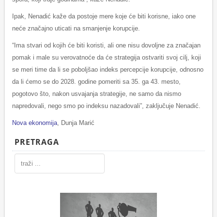
Ipak, Nenadić kaže da postoje mere koje će biti korisne, iako one
neće značajno uticati na smanjenje korupcije.
“Ima stvari od kojih će biti koristi, ali one nisu dovoljne za značajan
pomak i male su verovatnoće da će strategija ostvariti svoj cilj, koji
se meri time da li se poboljšao indeks percepcije korupcije, odnosno
da li ćemo se do 2028. godine pomeriti sa 35. ga 43. mesto,
pogotovo što, nakon usvajanja strategije, ne samo da nismo
napredovali, nego smo po indeksu nazadovali”, zaključuje Nenadić.
Nova ekonomija
, Dunja Marić
PRETRAGA