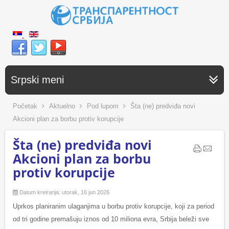
Srpski meni
Početak
Aktuelno
Pod lupom
Šta (ne) predviđa novi
Akcioni plan za borbu protiv korupcije
Šta (ne) predviđa novi
Akcioni plan za borbu
protiv korupcije
Datum kreiranja: utorak, 16 jun 2026
Uprkos planiranim ulaganjima u borbu protiv korupcije, koji za period
od tri godine premašuju iznos od 10 miliona evra, Srbija beleži sve