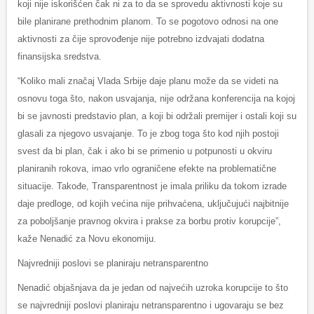
koji nije iskorišćen čak ni za to da se sprovedu aktivnosti koje su
bile planirane prethodnim planom. To se pogotovo odnosi na one
aktivnosti za čije sprovođenje nije potrebno izdvajati dodatna
finansijska sredstva.
“Koliko mali značaj Vlada Srbije daje planu može da se videti na
osnovu toga što, nakon usvajanja, nije održana konferencija na kojoj
bi se javnosti predstavio plan, a koji bi održali premijer i ostali koji su
glasali za njegovo usvajanje. To je zbog toga što kod njih postoji
svest da bi plan, čak i ako bi se primenio u potpunosti u okviru
planiranih rokova, imao vrlo ograničene efekte na problematične
situacije. Takođe, Transparentnost je imala priliku da tokom izrade
daje predloge, od kojih većina nije prihvaćena, uključujući najbitnije
za poboljšanje pravnog okvira i prakse za borbu protiv korupcije”,
kaže Nenadić za Novu ekonomiju.
Najvredniji poslovi se planiraju netransparentno
Nenadić objašnjava da je jedan od najvećih uzroka korupcije to što
se najvredniji poslovi planiraju netransparentno i ugovaraju se bez