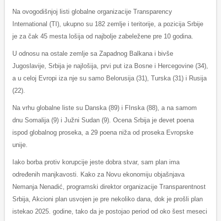
Na ovogodišnjoj listi globalne organizacije Transparency
International (TI), ukupno su 182 zemlje i teritorije, a pozicija Srbije
je za čak 45 mesta lošija od najbolje zabeležene pre 10 godina.
U odnosu na ostale zemlje sa Zapadnog Balkana i bivše
Jugoslavije, Srbija je najlošija, prvi put iza Bosne i Hercegovine (34),
a u celoj Evropi iza nje su samo Belorusija (31), Turska (31) i Rusija
(22).
Na vrhu globalne liste su Danska (89) i FInska (88), a na samom
dnu Somalija (9) i Južni Sudan (9). Ocena Srbija je devet poena
ispod globalnog proseka, a 29 poena niža od proseka Evropske
unije.
Iako borba protiv korupcije jeste dobra stvar, sam plan ima
određenih manjkavosti. Kako za Novu ekonomiju objašnjava
Nemanja Nenadić, programski direktor organizacije Transparentnost
Srbija, Akcioni plan usvojen je pre nekoliko dana, dok je prošli plan
istekao 2025. godine, tako da je postojao period od oko šest meseci