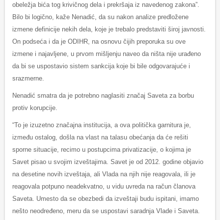
obeležja bića tog krivičnog dela i prekršaja iz navedenog zakona”.
Bilo bi logično, kaže Nenadić, da su nakon analize predložene
izmene definicije nekih dela, koje je trebalo predstaviti široj javnosti.
On podseća i da je ODIHR, na osnovu čijih preporuka su ove
izmene i najavljene, u prvom mišljenju naveo da ništa nije urađeno
da bi se uspostavio sistem sankcija koje bi bile odgovarajuće i
srazmerne.
Nenadić smatra da je potrebno naglasiti značaj Saveta za borbu
protiv korupcije.
“To je izuzetno značajna institucija, a ova politička garnitura je,
između ostalog, došla na vlast na talasu obećanja da će rešiti
sporne situacije, recimo u postupcima privatizacije, o kojima je
Savet pisao u svojim izveštajima. Savet je od 2012. godine objavio
na desetine novih izveštaja, ali Vlada na njih nije reagovala, ili je
reagovala potpuno neadekvatno, u vidu uvreda na račun članova
Saveta. Umesto da se obezbedi da izveštaji budu ispitani, imamo
nešto neodređeno, meru da se uspostavi saradnja Vlade i Saveta.