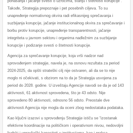
ponašanja i jačanje svesti o uzrocima, stanju i štetnosti korupcije”.
Takođe, Strategija prepoznaje i pet posebnih ciljeva. To su
unapređenje normativnog okvira radi efikasnijeg sprečavanja i
suzbijanja korupcije, jačanje institucionalnog okvira za sprečavanje i
borbu protiv korupcije, unapređenje transparentnosti, jačanje
integriteta u javnom sektoru i organima nadležnim za suzbijanje
korupcije i podizanje svesti o štetnosti korupcije.
Agencija za sprečavanje korupcije, koja vrši nadzor nad
sprovođenjem strategije, navela je, na osnovu rezultata za period
2024-2025, da opšti strateški cilj nije ostvaren, ali da se to nije
moglo ni očekivati, s obzirom na to da je Strategija usvojena za
period do 2028. godine. U izveštaju Agencije navodi se da je od 143
aktivnosti, 61 aktivnost sprovedena, što je 43 odsto. Nije
sprovedeno 80 aktivnosti, odnosno 56 odsto. Preostale dve
aktivnosti Agencija nije mogla da oceni zbog nedostataka podataka.
Kao ključni izazovi u sprovođenju Strategije ističu se “izostanak
efektivne koordinacije na političkom i operativnom nivou, nedovoljni
ljudski i upravljački kapaciteti u institucijama, kao i praksa