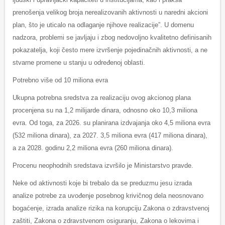
prenošenja velikog broja nerealizovanih aktivnosti u naredni akcioni
plan, što je uticalo na odlaganje njihove realizacije”. U domenu
nadzora, problemi se javljaju i zbog nedovoljno kvalitetno definisanih
pokazatelja, koji često mere izvršenje pojedinačnih aktivnosti, a ne
stvarne promene u stanju u određenoj oblasti.
Potrebno više od 10 miliona evra
Ukupna potrebna sredstva za realizaciju ovog akcionog plana
procenjena su na 1,2 milijarde dinara, odnosno oko 10,3 miliona
evra. Od toga, za 2026. su planirana izdvajanja oko 4,5 miliona evra
(532 miliona dinara), za 2027. 3,5 miliona evra (417 miliona dinara),
a za 2028. godinu 2,2 miliona evra (260 miliona dinara).
Procenu neophodnih sredstava izvršilo je Ministarstvo pravde.
Neke od aktivnosti koje bi trebalo da se preduzmu jesu izrada
analize potrebe za uvođenje posebnog krivičnog dela neosnovano
bogaćenje, izrada analize rizika na korupciju Zakona o zdravstvenoj
zaštiti, Zakona o zdravstvenom osiguranju, Zakona o lekovima i