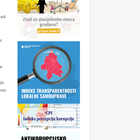
radi
a
nu
ija
orao