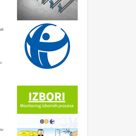
dak
om
av