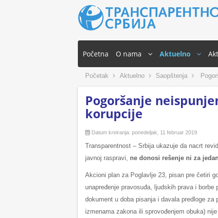
Početna
O nama
Aktuelno
Akt
Početak
Aktuelno
Saopštenja
Pogorša
Pogoršanje neispunjen
korupcije
Datum kreiranja: ponedeljak, 11 februar 2019
Transparentnost – Srbija ukazuje da nacrt revid
javnoj raspravi,
ne donosi rešenje ni za jeda
Akcioni plan za Poglavlje 23, pisan pre četiri 
unapređenje pravosuđa, ljudskih prava i borbe p
dokument u doba pisanja i davala predloge za po
izmenama zakona ili sprovođenjem obuka) nije 