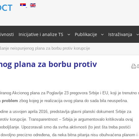
ivnosti
Inicijative i analize TS
Publikacije
Istraživanja
nje neispunjenog plana za borbu protiv korupcije
og plana za borbu protiv
iranog Akcionog plana za Poglavlje 23 pregovora Srbije i EU, koji je trenutno 
n problem
zbog kojeg je realizacija ovog plana do sada bila neuspešna.
godine a usvojen aprila 2016, predstavlja glavni planski dokument Srbije za
rotiv korupcije. Transparentnost – Srbija je argumentovalo kritikovala ovaj
boljšanje. Upozoravali smo da svrha aktivnosti (to jest šta treba postići
dovoljno precizno određena, da neka bitna pitanja nisu obuhvaćena planom i