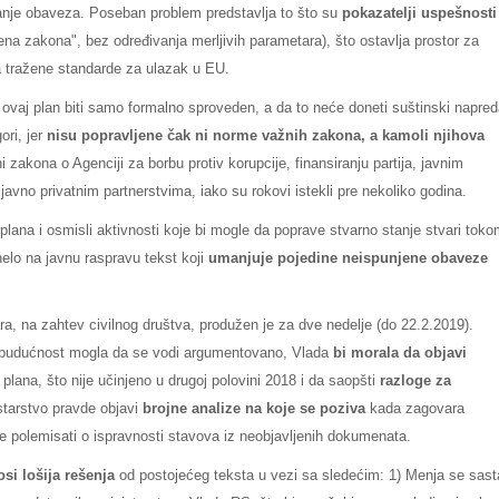
anje obaveza. Poseban problem predstavlja to što su
pokazatelji uspešnosti
ena zakona", bez određivanja merljivih parametara), što ostavlja prostor za
la tražene standarde za ulazak u EU.
 ovaj plan biti samo formalno sproveden, a da to neće doneti suštinski napre
ori, jer
nisu popravljene čak ni norme važnih zakona, a kamoli njihova
i zakona o Agenciji za borbu protiv korupcije, finansiranju partija, javnim
vno privatnim partnerstvima, iako su rokovi istekli pre nekoliko godina.
lana i osmisli aktivnosti koje bi mogle da poprave stvarno stanje stvari tok
nelo na javnu raspravu tekst koji
umanjuje pojedine neispunjene obaveze
, na zahtev civilnog društva, produžen je za dve nedelje (do 22.2.2019).
a budućnost mogla da se vodi argumentovano, Vlada
bi morala da objavi
lana, što nije učinjeno u drugoj polovini 2018 i da saopšti
razloge za
istarstvo pravde objavi
brojne analize na koje se poziva
kada zagovara
e polemisati o ispravnosti stavova iz neobjavljenih dokumenata.
si lošija rešenja
od postojećeg teksta u vezi sa sledećim: 1) Menja se sast