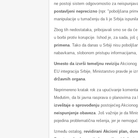
ne postoji sistem odgovornostio za neispunjav
postavljeni neprecizno
(npr. "poboljšana prim
manipulacije u tumačenju da li je Srbija ispuni
Zbog tih nedostataka, pribojavali smo se da će
u borbi protiv korupcije. Ishod je, za sada, još g
primena
. Tako da danas u Srbiji nisu poboljšan
nabavkama, slobonom pristupu informacijama, ja
Umesto da izvrši temeljnu reviziju
Akcionog p
EU integracija Srbije, Ministarstvo pravde je iz
državnih organa
.
Neprimereno kratak rok za upućivanje komentara
Međutim, da bi javna rasprava o planovima z
izveštaje o sprovođenju
postojećeg Akcionog p
neispunjenje obaveza
. Još važnije je da Min
pojedina problematična rešenja, jer je nemoguć
Između ostalog,
revidirani Akcioni plan, dono