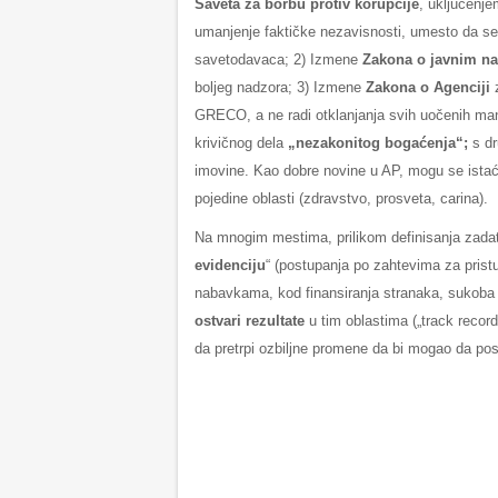
Saveta za borbu protiv korupcije
, uključenj
umanjenje faktičke nezavisnosti, umesto da se 
savetodavaca; 2) Izmene
Zakona o javnim n
boljeg nadzora; 3) Izmene
Zakona o Agenciji
GRECO, a ne radi otklanjanja svih uočenih ma
krivičnog dela
„nezakonitog bogaćenja“;
s d
imovine. Kao dobre novine u AP, mogu se istaći
pojedine oblasti (zdravstvo, prosveta, carina).
Na mnogim mestima, prilikom definisanja zadata
evidenciju
“ (postupanja po zahtevima za pristu
nabavkama, kod finansiranja stranaka, sukoba 
ostvari rezultate
u tim oblastima („track record
da pretrpi ozbiljne promene da bi mogao da pos