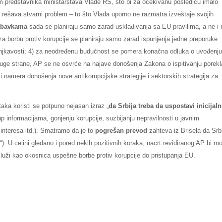
em predstavnika ministarstava Vlade RS, što bi za očekivanu posledicu imalo
rešava stvarni problem – to što Vlada uporno ne razmatra izveštaje svojih
abavkama
sada se planiraju samo zarad usklađivanja sa EU pravilima, a ne i 
za borbu protiv korupcije se planiraju samo zarad ispunjenja jedne preporuke
njkavosti; 4) za neodređenu budućnost se pomera konačna odluka o uvođenju
ruge strane, AP se ne osvrće na najave donošenja Zakona o ispitivanju porekl
 namera donošenja nove antikorupcijske strategije i sektorskih strategija za
ka koristi se potpuno nejasan izraz „
da Srbija treba da uspostavi inicijal
p informacijama, gonjenju korupcije, suzbijanju nepravilnosti u javnim
interesa itd.). Smatramo da je to
pogrešan prevod
zahteva iz Brisela da Srb
“). U celini gledano i pored nekih pozitivnih koraka, nacrt revidiranog AP bi m
luži kao okosnica uspešne borbe protiv korupcije do pristupanja EU.