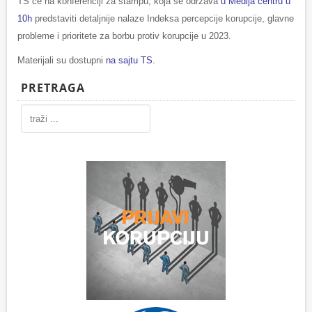
TS će na konferenciji za štampu, koja se održava
u Medija centru u
10h
predstaviti detaljnije nalaze Indeksa percepcije korupcije, glavne
probleme i prioritete za borbu protiv korupcije u 2023.
Materijali su dostupni
na sajtu TS
.
PRETRAGA