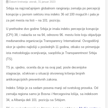
Datum kreiranja: utorak, 31 januar 2023
Srbija na najznačajnijem globalnom rangiranju zemalja po percepciji
korupcije u javnom sektoru ima indeks 36 od 100 mogućih i pala je
za pet mesta na listi – na 101. poziciju.
U prethodne dve godine Srbija je imala indeks percepcije korupcije
(CPI) 38, i nalazila se na 94, odnosno 96. mestu liste koju objavljuje
međunarodna organizacija Transparency International. Ovogodišnji
skor je ujedno najlošiji u poslednjih 11 godina, otkako se primenjuje
ista metodologija ocenjivanja, saopštila je Transparentnost Srbija
(TS).
TS je, ujedno, ocenila da je na ovaj pad, posle decenijske
stagnacije, očekivan u situaciji otvorenog kršenja brojnih
antikorupcijskih preventivnih zakona.
Indeks Srbije je za sedam posena manji od svetskog proseka. Od
zemalja regiona samo je Bosna i Hercegovina lošija, sa indeksom
34, a Albanija deli 101. poziciju sa Srbijom.