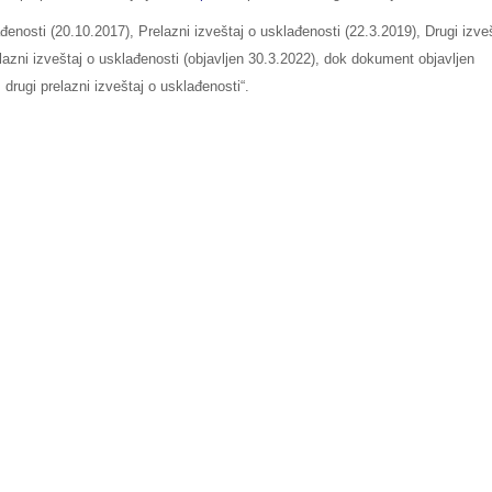
enosti (20.10.2017), Prelazni izveštaj o usklađenosti (22.3.2019), Drugi izve
elazni izveštaj o usklađenosti (objavljen 30.3.2022), dok dokument objavljen
drugi prelazni izveštaj o usklađenosti“.