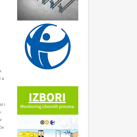
u.
i a
t i
u
e
 će