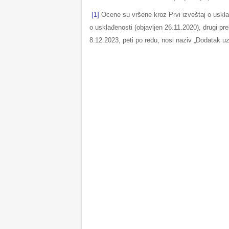
[1]
Ocene su vršene kroz Prvi izveštaj o usklađ
o usklađenosti (objavljen 26.11.2020), drugi pr
8.12.2023, peti po redu, nosi naziv „Dodatak uz 