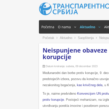
Početna
O nama
Aktuelno
Akt
Početak
Aktuelno
Saopštenja
Neispun
Neispunjene obaveze i
korupcije
Datum kreiranja: subota, 09 decembar 2023
Međunarodni dan borbe protiv korupcije, 9. dece
predstojećih izbora, pozovu da konačno usvoje
nezakonitog bogaćenja,
kao krivičnog dela
, u 
To je, naime predviđeno
Konvencijom UN protiv
protiv korupcije
. Postojeći mehanizam, na izgled
utvrđivanju porekla imovine i posebnom porezu -