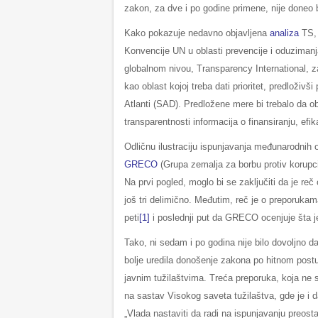
zakon, za dve i po godine primene, nije doneo bi
Kako pokazuje nedavno objavljena
analiza
TS, 
Konvencije UN u oblasti prevencije i oduzimanja
globalnom nivou, Transparency International, z
kao oblast kojoj treba dati prioritet, predloživši
Atlanti (SAD). Predložene mere bi trebalo da o
transparentnosti informacija o finansiranju, efi
Odličnu ilustraciju ispunjavanja međunarodnih o
GRECO
(Grupa zemalja za borbu protiv korupci
Na prvi pogled, moglo bi se zaključiti da je re
još tri delimično. Međutim, reč je o preporukama
peti
[1]
i poslednji put da GRECO ocenjuje šta j
Tako, ni sedam i po godina nije bilo dovoljno 
bolje uredila donošenje zakona po hitnom postup
javnim tužilaštvima. Treća preporuka, koja ne 
na sastav Visokog saveta tužilaštva, gde je i d
„Vlada nastaviti da radi na ispunjavanju preost