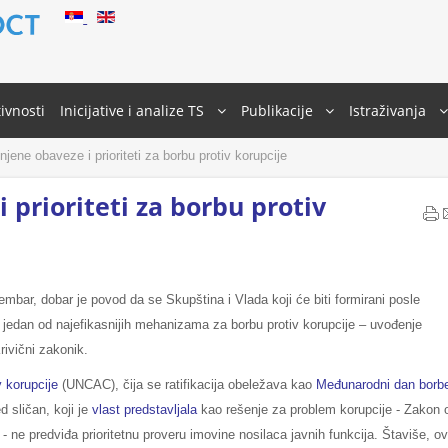
ivnosti
Inicijative i analize TS
Publikacije
Istraživanja
jene obaveze i prioriteti za borbu protiv korupcije
 prioriteti za borbu protiv
mbar, dobar je povod da se Skupština i Vlada koji će biti formirani posle
 jedan od najefikasnijih mehanizama za borbu protiv korupcije – uvođenje
Krivični zakonik.
 korupcije
(UNCAC), čija se ratifikacija obeležava kao
Međunarodni dan borb
 sličan, koji je
vlast predstavljala
kao rešenje za problem korupcije - Zakon 
 ne predviđa prioritetnu proveru imovine nosilaca javnih funkcija. Štaviše, ov