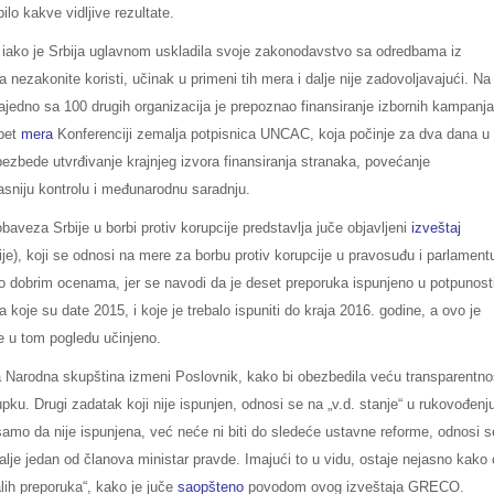
lo kakve vidljive rezultate.
iako je Srbija uglavnom uskladila svoje zakonodavstvo sa odredbama iz
 nezakonite koristi, učinak u primeni tih mera i dalje nije zadovoljavajući. Na
ajedno sa 100 drugih organizacija je prepoznao finansiranje izbornih kampanja
 pet
mera
Konferenciji zemalja potpisnica UNCAC, koja počinje za dva dana u
bezbede utvrđivanje krajnjeg izvora finansiranja stranaka, povećanje
kasniju kontrolu i međunarodnu saradnju.
baveza Srbije u borbi protiv korupcije predstavlja juče objavljeni
izveštaj
je), koji se odnosi na mere za borbu protiv korupcije u pravosuđu i parlament
č o dobrim ocenama, jer se navodi da je deset preporuka ispunjeno u potpunost
 koje su date 2015, i koje je trebalo ispuniti do kraja 2016. godine, a ovo je
e u tom pogledu učinjeno.
da Narodna skupština izmeni Poslovnik, kako bi obezbedila veću transparentnos
ku. Drugi zadatak koji nije ispunjen, odnosi se na „v.d. stanje“ u rukovođenj
samo da nije ispunjena, već neće ni biti do sledeće ustavne reforme, odnosi s
alje jedan od članova ministar pravde. Imajući to u vidu, ostaje nejasno kako
alih preporuka“, kako je juče
saopšteno
povodom ovog izveštaja GRECO.