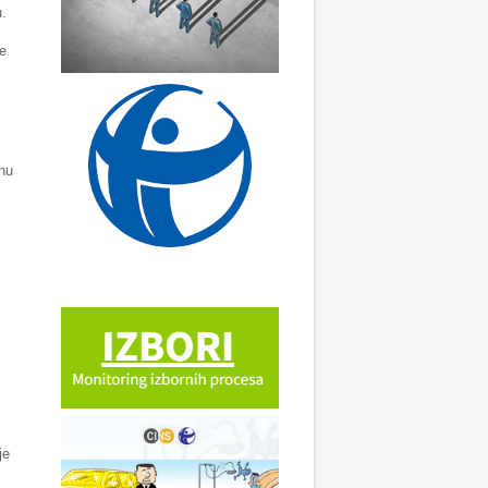
u.
je
inu
je