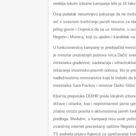
nedelja tokom izborne kampanje bilo je 16 takv
Ovaj podatak nesumnjivo pokazuje da ne može bi
reč o svesnom korišćenju javnih resursa za ob
prilog govori i činjenica da se uz ministre, u 
Negotin i Mionica, koji su ujedno i kandidati na
U funkcionerskoj kampanji je prednjačila minista
je ministar unutrašnjih poslova Ivica Dačić sv
ministarka građevine, saobraćaja i infrastruktu
rešavanje imovinsko-pravnih odnosa, što je pre
nadležnostima ministarstva koje bi trebalo da 
ministarka Sara Pavkov i ministar Darko Gliši
Ključna preporuka ODIHR posle lokalnih izbora 
države i stranke, kao i nepristrasnost javne up
znatno stroža pravila o aktivnostima javnih fun
predloga. Međutim, u kampanji nisu uvek pošto
zvaničnoj internet prezentaciji opštine Negotin
TS podnela prijavu Agenciji za sprečavanje kor