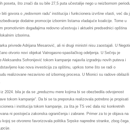
ih poseta, što znači da su bile 27,5 puta učestalije nego u neizbornom period
ti govora o „redovnom radu“ institucija i funkcionera izvršne vlasti, već da 
ezbeđivanje dodatne promocije izbornim listama vladajuće koalicije. Tome u
ovim promotivnim događajima redovno učestvuju i aktuelni predsednici opština
 lokalnim izborima.
rka privrede Adrijana Mesarović, ali ni drugi ministri nisu zaostajali. U Negot
ečano otvorio novi objekat Vatrogasno-spasilačkog odeljenja. U Sečnju je
re Aleksandra Sofronijević tokom kampanje najavila izgradnju novih puteva i
dstavljeno kao nova investicija za opštinu, uprkos tome što se radi o
budu realizovane nezavisno od izbornog procesa. U Mionici su radove obilazili
ć.
iz 2024. bila je da se „preduzmu mere kojima bi se obezbedila odvojenost
rave tokom kampanje“. Da bi se ta preporuka realizovala potrebno je propisati
kcionera i institucija tokom kampanje, za šta je TS već dala niz konkretnih
vana ni postojeća zakonska ograničenja i zabrane. Primer za to je objava na
 u kojoj se otvoreno favorizovala politika Srpske napredne stranke, zbog čega 
upcije.