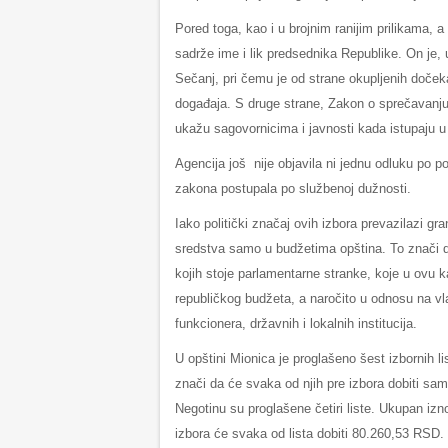
Pored toga, kao i u brojnim ranijim prilikama, a
sadrže ime i lik predsednika Republike. On je,
Sečanj, pri čemu je od strane okupljenih doček
događaja. S druge strane, Zakon o sprečavanj
ukažu sagovornicima i javnosti kada istupaju u
Agencija još nije objavila ni jednu odluku po 
zakona postupala po službenoj dužnosti.
Iako politički značaj ovih izbora prevazilazi gran
sredstva samo u budžetima opština. To znači d
kojih stoje parlamentarne stranke, koje u ovu 
republičkog budžeta, a naročito u odnosu na vl
funkcionera, državnih i lokalnih institucija.
U opštini Mionica je proglašeno šest izbornih li
znači da će svaka od njih pre izbora dobiti s
Negotinu su proglašene četiri liste. Ukupan i
izbora će svaka od lista dobiti 80.260,53 RSD. I