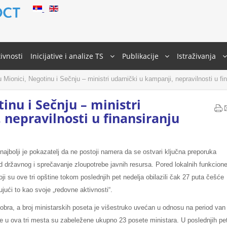
ivnosti
Inicijative i analize TS
Publikacije
Istraživanja
u Mionici, Negotinu i Sečnju – ministri udarnički u kampanji, nepravilnosti u fi
tinu i Sečnju – ministri
 nepravilnosti u finansiranju
ajbolji je pokazatelj da ne postoji namera da se ostvari ključna preporuka
d državnog i sprečavanje zloupotrebe javnih resursa. Pored lokalnih funkcione
oji su ove tri opštine tokom poslednjih pet nedelja obilazili čak 27 puta češće
ući to kao svoje „redovne aktivnosti“.
tobra, a broj ministarskih poseta je višestruko uvećan u odnosu na period van
 u ova tri mesta su zabeležene ukupno 23 posete ministara. U poslednjih pe