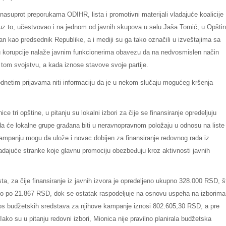
 nasuprot preporukama ODIHR, lista i promotivni materijali vladajuće koalicije
 uz to, učestvovao i na jednom od javnih skupova u selu Jaša Tomić, u Opštin
an kao predsednik Republike, a i mediji su ga tako označili u izveštajima sa
u korupcije nalaže javnim funkcionerima obavezu da na nedvosmislen način
 tom svojstvu, a kada iznose stavove svoje partije.
podnetim prijavama niti informaciju da je u nekom slučaju mogućeg kršenja
ice tri opštine, u pitanju su lokalni izbori za čije se finansiranje opredeljuju
a će lokalne grupe građana biti u neravnopravnom položaju u odnosu na liste
kampanju mogu da ulože i novac dobijen za finansiranje redovnog rada iz
adajuće stranke koje glavnu promociju obezbeđuju kroz aktivnosti javnih
sta, za čije finansiranje iz javnih izvora je opredeljeno ukupno 328.000 RSD, š
amo po 21.867 RSD, dok se ostatak raspodeljuje na osnovu uspeha na izborima
znos budžetskih sredstava za njihove kampanje iznosi 802.605,30 RSD, a pre
ako su u pitanju redovni izbori, Mionica nije pravilno planirala budžetska