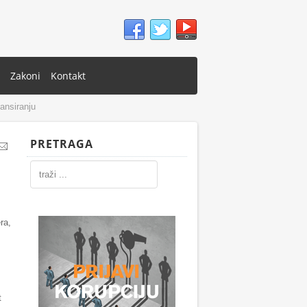
Zakoni
Kontakt
nansiranju
PRETRAGA
ra,
t