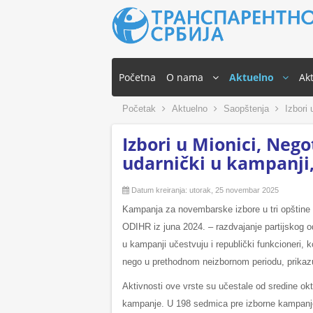
Početna
O nama
Aktuelno
Akt
Početak
Aktuelno
Saopštenja
Izbori 
Izbori u Mionici, Nego
udarnički u kampanji,
Datum kreiranja: utorak, 25 novembar 2025
Kampanja za novembarske izbore u tri opštine n
ODIHR iz juna 2024. – razdvajanje partijskog o
u kampanji učestvuju i republički funkcioneri, k
nego u prethodnom neizbornom periodu, prikazuj
Aktivnosti ove vrste su učestale od sredine ok
kampanje. U 198 sedmica pre izborne kampanje