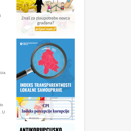
i
 iza
to
. U