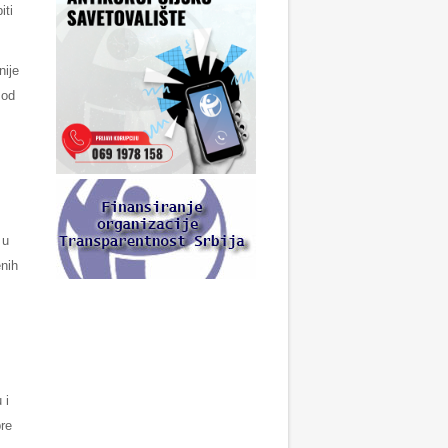
iti
nije
 od
 u
enih
 i
pre