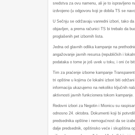
sredstva za ovu namenu, ali je to ispravljeno 
izdvojeno (u odgovoru koji je dobila TS se nav
U Sečnju se održavaju vanredni izbori, tako da 
objavljen, a prema računici TS bi trebalo da
proglašenih pet izbornih lista.
Jedna od glavnih odlika kampanje na prethodnim 
angažovanje javnih resursa (republičkih i lokaln
podataka o tome je još uvek u toku, i oni će bi
Tim za praćenje izborne kampanje Transparentnos
tri opštine u kojima će lokalni izbori biti odr
informacija ukazujemo na nekoliko ključnih nala
aktivnosti javnih funkcionera tokom kampanje.
Redovni izbori za Negotin i Mionicu su raspisani
odnosno 24. oktobra. Dokumenti koji bi potvrdil
predsednika opštine i nemogućnost da se izaber
dalje predsednik, opštinsko veće i skupština o