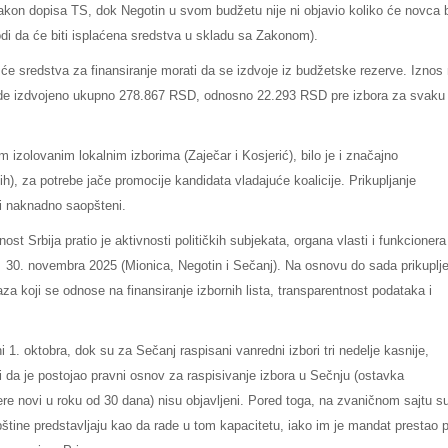
nakon dopisa TS, dok Negotin u svom budžetu nije ni objavio koliko će novca b
odi da će biti isplaćena sredstva u skladu sa Zakonom).
će sredstva za finansiranje morati da se izdvoje iz budžetske rezerve. Iznos 
 bude izdvojeno ukupno 278.867 RSD, odnosno 22.293 RSD pre izbora za svaku
izolovanim lokalnim izborima (Zaječar i Kosjerić), bilo je i značajno
ih), za potrebe jače promocije kandidata vladajuće koalicije. Prikupljanje
ti naknadno saopšteni.
t Srbija pratio je aktivnosti političkih subjekata, organa vlasti i funkcionera
žani 30. novembra 2025 (Mionica, Negotin i Sečanj). Na osnovu do sada prikuplj
za koji se odnose na finansiranje izbornih lista, transparentnost podataka i
 1. oktobra, dok su za Sečanj raspisani vanredni izbori tri nedelje kasnije,
i da je postojao pravni osnov za raspisivanje izbora u Sečnju (ostavka
e novi u roku od 30 dana) nisu objavljeni. Pored toga, na zvaničnom sajtu su
pštine predstavljaju kao da rade u tom kapacitetu, iako im je mandat prestao 