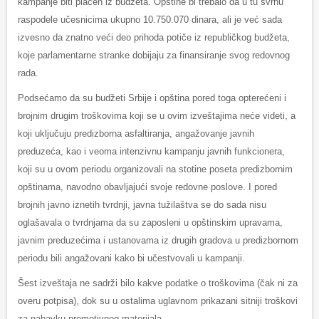
kampanje biti plaćen iz budžeta. Opštine bi trebalo da u tu svrhu
raspodele učesnicima ukupno 10.750.070 dinara, ali je već sada
izvesno da znatno veći deo prihoda potiče iz republičkog budžeta,
koje parlamentarne stranke dobijaju za finansiranje svog redovnog
rada.
Podsećamo da su budžeti Srbije i opština pored toga opterećeni i
brojnim drugim troškovima koji se u ovim izveštajima neće videti, a
koji uključuju predizborna asfaltiranja, angažovanje javnih
preduzeća, kao i veoma intenzivnu kampanju javnih funkcionera,
koji su u ovom periodu organizovali na stotine poseta predizbornim
opštinama, navodno obavljajući svoje redovne poslove. I pored
brojnih javno iznetih tvrdnji, javna tužilaštva se do sada nisu
oglašavala o tvrdnjama da su zaposleni u opštinskim upravama,
javnim preduzećima i ustanovama iz drugih gradova u predizbornom
periodu bili angažovani kako bi učestvovali u kampanji.
Šest izveštaja ne sadrži bilo kakve podatke o troškovima (čak ni za
overu potpisa), dok su u ostalima uglavnom prikazani sitniji troškovi
za nabavku promotivnog materijala.