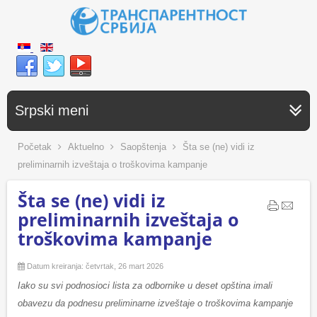
Srpski meni
Početak
Aktuelno
Saopštenja
Šta se (ne) vidi iz
preliminarnih izveštaja o troškovima kampanje
Šta se (ne) vidi iz
preliminarnih izveštaja o
troškovima kampanje
Datum kreiranja: četvrtak, 26 mart 2026
Iako su svi podnosioci lista za odbornike u deset opština imali
obavezu da podnesu preliminarne izveštaje o troškovima kampanje