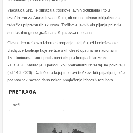
Vladajuća SNS je prikazala troškove javnih okupljanja i to u
izveštajima za Aranđelovac i Kulu, ali se oni odnose isključivo za
tehničku pripremu tih skupova. Troškove javnih okupljanja prijavile
su i lokalne grupe građana iz Knjaževca i Lučana.
Glavni deo troškova izborne kampanje, uključujući i oglašavanje
vladajuće koalicije koje se tiče svih deset opština na nacionalnim
TV stanicama, kao i predizborni skup u beogradskoj Areni
21.3.2026, nastao je u periodu koji preliminarni izveštaji ne pokrivaju
(od 14.3.2026). Da li će i u kojoj meri ovi troškovi biti prijavljeni, biće
poznato tek mesec dana nakon proglašenja izbornih rezultata.
PRETRAGA