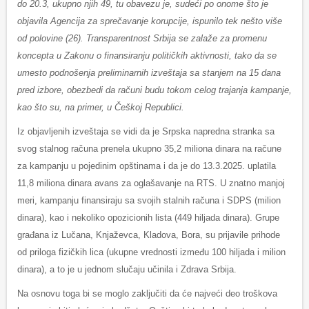
do 20.3, ukupno njih 49, tu obavezu je, sudeći po onome što je
objavila Agencija za sprečavanje korupcije, ispunilo tek nešto više
od polovine (26). Transparentnost Srbija se zalaže za promenu
koncepta u Zakonu o finansiranju političkih aktivnosti, tako da se
umesto podnošenja preliminarnih izveštaja sa stanjem na 15 dana
pred izbore, obezbedi da računi budu tokom celog trajanja kampanje,
kao što su, na primer, u Češkoj Republici.
Iz objavljenih izveštaja se vidi da je Srpska napredna stranka sa
svog stalnog računa prenela ukupno 35,2 miliona dinara na račune
za kampanju u pojedinim opštinama i da je do 13.3.2025. uplatila
11,8 miliona dinara avans za oglašavanje na RTS. U znatno manjoj
meri, kampanju finansiraju sa svojih stalnih računa i SDPS (milion
dinara), kao i nekoliko opozicionih lista (449 hiljada dinara). Grupe
građana iz Lučana, Knjaževca, Kladova, Bora, su prijavile prihode
od priloga fizičkih lica (ukupne vrednosti između 100 hiljada i milion
dinara), a to je u jednom slučaju učinila i Zdrava Srbija.
Na osnovu toga bi se moglo zaključiti da će najveći deo troškova