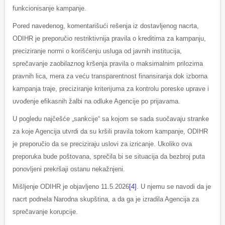
funkcionisanje kampanje.
Pored navedenog, komentarišući rešenja iz dostavljenog nacrta,
ODIHR je preporučio restriktivnija pravila o kreditima za kampanju,
preciziranje normi o korišćenju usluga od javnih institucija,
sprečavanje zaobilaznog kršenja pravila o maksimalnim prilozima
pravnih lica, mera za veću transparentnost finansiranja dok izborna
kampanja traje, preciziranje kriterijuma za kontrolu poreske uprave i
uvođenje efikasnih žalbi na odluke Agencije po prijavama.
U pogledu najčešće „sankcije“ sa kojom se sada suočavaju stranke
za koje Agencija utvrdi da su kršili pravila tokom kampanje, ODIHR
je preporučio da se preciziraju uslovi za izricanje. Ukoliko ova
preporuka bude poštovana, sprečila bi se situacija da bezbroj puta
ponovljeni prekršaji ostanu nekažnjeni.
Mišljenje ODIHR je objavljeno 11.5.2026
[4]
. U njemu se navodi da je
nacrt podnela Narodna skupština, a da ga je izradila Agencija za
sprečavanje korupcije.