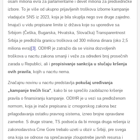
osam miliona evra za parlamentarne i devet miliona za predsedničke
izbore. To je više od ukupno prijavljenih troškova izborne kampanje
vladajuće SNS iz 2023, koja je bila skuplja nego sve druge zajedno.
Imajući u vidu propisane limite iz država koje su uporedive sa
Srbijom (Češka, Bugarska, Hrvatska, Slovačka) Transparentnost
Srbija je predložila granicu troškova od 300 miliona dinara (oko 2,5
miliona evra)
[3]
. ODIHR je zatražio da se visina dozvoljenih
troškova u nacrtu zakona smanji i veže za određeni broj prosečnih
zarada u Republici, ali i
propisivanje sankcija u slučaju kršenja
ovih pravila
, kojih u nacrtu nema.
Značajnu novinu u nacrtu predstavlja
pokušaj uređivanja
„kampanje trećih lica“
, kako bi se sprečilo zaobilazno kršenje
pravila o finansiranju kampanje. ODIHR je u vezi sa predloženom
normom, koja je inače prepisana iz crnogorskog zakona bez
prilagođavanja ostatku pravnog sistema, izneo brojne opravdane
zamerke. S druge strane, TS podseća da bi mnoga druga rešenja iz
zakonodavstva Crne Gore trebalo uzeti u obzir u Srbiji, pre svega
ona koja se odnose na sprečavanje zloupotrebe javnih resursa i