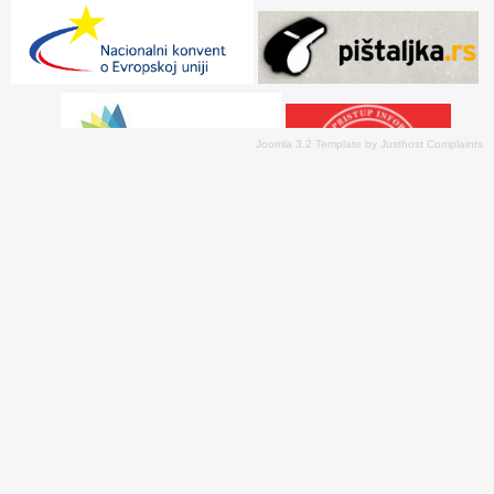
Joomla 3.2 Template
by
Justhost Complaints