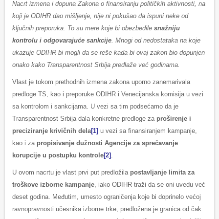
Nacrt izmena i dopuna Zakona o finansiranju političkih aktivnosti, na
koji je ODIHR dao mišljenje, nije ni pokušao da ispuni neke od
ključnih preporuka. To su mere koje bi obezbedile
snažniju
kontrolu i odgovarajuće sankcije
. Mnogi od nedostataka na koje
ukazuje ODIHR bi mogli da se reše kada bi ovaj zakon bio dopunjen
onako kako Transparentnost Srbija predlaže već godinama.
Vlast je tokom prethodnih izmena zakona uporno zanemarivala
predloge TS, kao i preporuke ODIHR i Venecijanska komisija u vezi
sa kontrolom i sankcijama. U vezi sa tim podsećamo da je
Transparentnost Srbija dala konkretne predloge za
proširenje i
preciziranje krivičnih dela
[1]
u vezi sa finansiranjem kampanje,
kao i za
propisivanje dužnosti Agencije za sprečavanje
korupcije u postupku kontrole
[2]
.
U ovom nacrtu je vlast prvi put predložila
postavljanje limita za
troškove izborne kampanje
, iako ODIHR traži da se oni uvedu već
deset godina. Međutim, umesto ograničenja koje bi doprinelo većoj
ravnopravnosti učesnika izborne trke, predložena je granica od čak