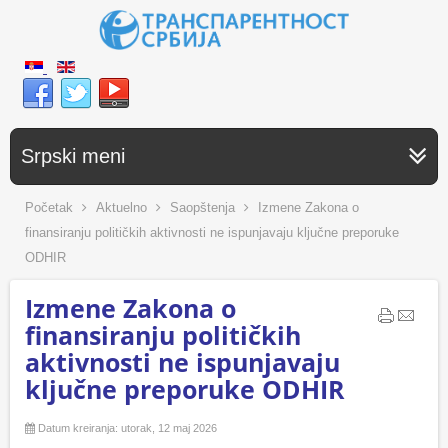
Srpski meni
Početak
Aktuelno
Saopštenja
Izmene Zakona o
finansiranju političkih aktivnosti ne ispunjavaju ključne preporuke
ODHIR
Izmene Zakona o
finansiranju političkih
aktivnosti ne ispunjavaju
ključne preporuke ODHIR
Datum kreiranja: utorak, 12 maj 2026