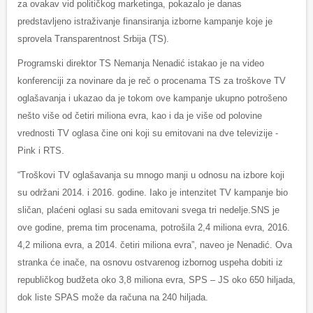
za ovakav vid političkog marketinga, pokazalo je danas
predstavljeno istraživanje finansiranja izborne kampanje koje je
sprovela Transparentnost Srbija (TS).
Programski direktor TS Nemanja Nenadić istakao je na video
konferenciji za novinare da je reč o procenama TS za troškove TV
oglašavanja i ukazao da je tokom ove kampanje ukupno potrošeno
nešto više od četiri miliona evra, kao i da je više od polovine
vrednosti TV oglasa čine oni koji su emitovani na dve televizije -
Pink i RTS.
“Troškovi TV oglašavanja su mnogo manji u odnosu na izbore koji
su održani 2014. i 2016. godine. Iako je intenzitet TV kampanje bio
sličan, plaćeni oglasi su sada emitovani svega tri nedelje.SNS je
ove godine, prema tim procenama, potrošila 2,4 miliona evra, 2016.
4,2 miliona evra, a 2014. četiri miliona evra”, naveo je Nenadić. Ova
stranka će inače, na osnovu ostvarenog izbornog uspeha dobiti iz
republičkog budžeta oko 3,8 miliona evra, SPS – JS oko 650 hiljada,
dok liste SPAS može da računa na 240 hiljada.