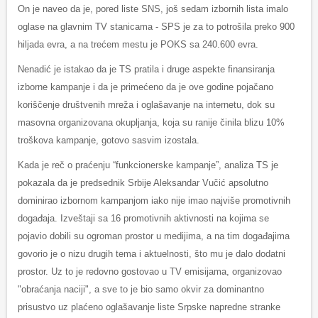
On je naveo da je, pored liste SNS, još sedam izbornih lista imalo
oglase na glavnim TV stanicama - SPS je za to potrošila preko 900
hiljada evra, a na trećem mestu je POKS sa 240.600 evra.
Nenadić je istakao da je TS pratila i druge aspekte finansiranja
izborne kampanje i da je primećeno da je ove godine pojačano
koriščenje društvenih mreža i oglašavanje na internetu, dok su
masovna organizovana okupljanja, koja su ranije činila blizu 10%
troškova kampanje, gotovo sasvim izostala.
Kada je reč o praćenju “funkcionerske kampanje”, analiza TS je
pokazala da je predsednik Srbije Aleksandar Vučić apsolutno
dominirao izbornom kampanjom iako nije imao najviše promotivnih
događaja. Izveštaji sa 16 promotivnih aktivnosti na kojima se
pojavio dobili su ogroman prostor u medijima, a na tim događajima
govorio je o nizu drugih tema i aktuelnosti, što mu je dalo dodatni
prostor. Uz to je redovno gostovao u TV emisijama, organizovao
"obraćanja naciji", a sve to je bio samo okvir za dominantno
prisustvo uz plaćeno oglašavanje liste Srpske napredne stranke