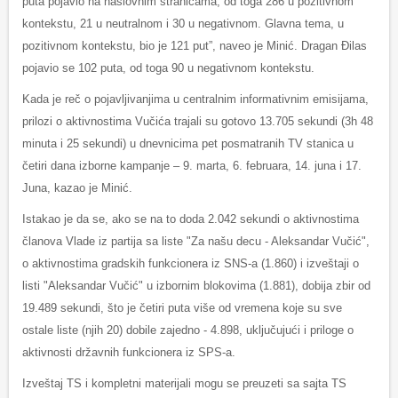
puta pojavio na naslovnim stranicama, od toga 286 u pozitivnom
kontekstu, 21 u neutralnom i 30 u negativnom. Glavna tema, u
pozitivnom kontekstu, bio je 121 put”, naveo je Minić. Dragan Đilas
pojavio se 102 puta, od toga 90 u negativnom kontekstu.
Kada je reč o pojavljivanjima u centralnim informativnim emisijama,
prilozi o aktivnostima Vučića trajali su gotovo 13.705 sekundi (3h 48
minuta i 25 sekundi) u dnevnicima pet posmatranih TV stanica u
četiri dana izborne kampanje – 9. marta, 6. februara, 14. juna i 17.
Juna, kazao je Minić.
Istakao je da se, ako se na to doda 2.042 sekundi o aktivnostima
članova Vlade iz partija sa liste "Za našu decu - Aleksandar Vučić",
o aktivnostima gradskih funkcionera iz SNS-a (1.860) i izveštaji o
listi "Aleksandar Vučić" u izbornim blokovima (1.881), dobija zbir od
19.489 sekundi, što je četiri puta više od vremena koje su sve
ostale liste (njih 20) dobile zajedno - 4.898, uključujući i priloge o
aktivnosti državnih funkcionera iz SPS-a.
Izveštaj TS i kompletni materijali mogu se preuzeti sa sajta TS