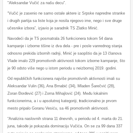
"Aleksandar Vučić za našu decu".
“Vučić je zasenio ne samo ostale aktere iz Srpske napredne stranke
i drugih partija sa liste koja je nosila njegovo ime, nego i sve druge
učesnike izbora”, izjavio je saradnik TS Zlatko Minić.
Navodeći da je TS posmatrala 26 funkcionera tokom 54 dana
kampanje i izborne tišine iz dva dela - pre i posle vanrednog stanja
odnosno prekida izbornih radnji, Minić je saopštio da je 13 članova
Vlade imalo 229 promotivnih aktivnosti tokom izborne kampanje, što
je 90 odsto više nego u istom periodu u neizbornoj 2019. godini.
Od republičkih funkcionera najviše promotivnih aktivnosti imali su
Aleksandar Vulin (36), Ana Brnabić (34), Mladen Šarečvić (28),
Zoran Đorđević (27) i Zorna Mihajlović (24). Među lokalnim
funkcionerima, a i u apsolutnoj kategoriji,
t
radicionalno je prvom
mesto pripalo Goranu Vesiću, sa 46 promotivnih aktivnosti.
“Analizira naslovnih strana 11 dnevnih, u periodu od 4. marta do 21.
juna, takođe je pokazala dominaciju Vučića. On se za 99 dana 337