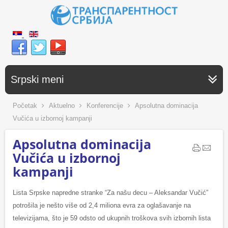
Srpski meni
Početak
Aktuelno
Konferencije
Apsolutna dominacija
Vučića u izbornoj kampanji
Apsolutna dominacija
Vučića u izbornoj
kampanji
Lista Srpske napredne stranke “Za našu decu – Aleksandar Vučić”
potrošila je nešto više od 2,4 miliona evra za oglašavanje na
televizijama, što je 59 odsto od ukupnih troškova svih izbornih lista