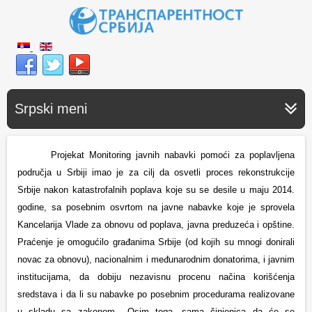
Srpski meni
Projekat Monitoring javnih nabavki pomoći za poplavljena
područja u Srbiji imao je za cilj da osvetli proces rekonstrukcije
Srbije nakon katastrofalnih poplava koje su se desile u maju 2014.
godine, sa posebnim osvrtom na javne nabavke koje je sprovela
Kancelarija Vlade za obnovu od poplava, javna preduzeća i opštine.
Praćenje je omogućilo građanima Srbije (od kojih su mnogi donirali
novac za obnovu), nacionalnim i međunarodnim donatorima, i javnim
institucijama, da dobiju nezavisnu procenu načina korišćenja
sredstava i da li su nabavke po posebnim procedurama realizovane
u skladu sa zakonom Osim toga, sama činjenica da će se