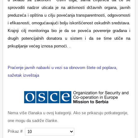
sprovoditi nadzor uticala je na aktivnosti državnih organa, javnih
preduzeća i opština u cilju povećanja transparentnosti, odgovornosti
i efikasnosti, omogućavajući bolju iskorišćenost oskudnih sredstava.
Krajnji cilj monitoringa bio je da se poveća poverenje građana i
drugih potencijalnih donatora u sistem i da se time utiče na
prikupljanje većeg iznosa pomoći. .
Praćenje javnih nabavki u vezi sa obnovom štete od poplava,
sažetak izveštaja
Nema više članaka u ovoj kategoriji. Ako se prikazuju potkategorije,
one mogu da sadrže članke.
Prikaz #