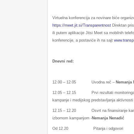
Virtuelna konferencija za novinare biće organiz
https://meet.jit.si/Transparentnost
Direktan pri
ili putem aplikacije Jitsi Meet sa mobilnih tel
konferencije, a postaviće ih na sajt
www.transpa
Dnevni red:
12.00 – 12.05 Uvodna reč –
Nemanja 
12.05 – 12.15 Prvi rezultati monitoringa f
kampanje i medijskog predstavljanja aktivnosti
12.15 – 12.20 Osvrt na finansiranje kampanje
izbornom kampanjom -
Nemanja Nenadić
Od 12.20 Pitanja i odgovori