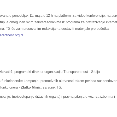
ovana u ponedeljak 11. maja u 12 h na platformi za video konferencije, na adr
stup je omogućen svim zainteresovanima iz programa za pretraživanje interne
efona. TS će zainteresovanim redakcijama dostaviti materijale pre početka
rentnost.org.rs
.
Nenadić
, programski direktor organizacije Transparentnost - Srbija
unkcionerske kampanje, promotivnih aktivnosti tokom perioda suspendova
 funkcionera -
Zlatko Minić
, saradnik TS.
, (ne)postupanje državnih organa) i pravna pitanja u vezi sa izborima i