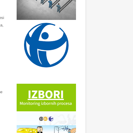
esi
ta,
ne