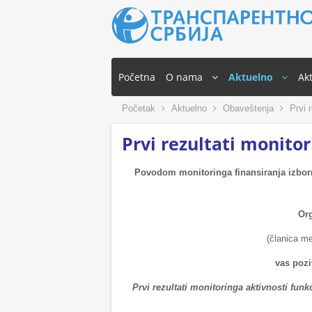
Početna
O nama
Aktuelno
Akt
Početak
Aktuelno
Obaveštenja
Prvi r
Prvi rezultati monito
Povodom monitoringa finansiranja izbor
Org
(članica m
vas pozi
Prvi rezultati monitoringa aktivnosti f