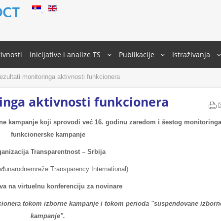
ivnosti
Inicijative i analize TS
Publikacije
Istraživanja
ezultati monitoringa aktivnosti funkcionera
ringa aktivnosti funkcionera
ne kampanje koji sprovodi već 16. godinu zaredom i šestog monitoring
funkcionerske kampanje
anizacija Transparentnost – Srbija
eđunarodnemreže Transparency International)
va na virtuelnu konferenciju za novinare
unkcionera tokom izborne kampanje i tokom perioda "suspendovane izborn
kampanje".