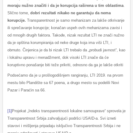
moraju nužno značiti i da je korupcija raširena u tim oblastima
.
Slično tome,
dobri rezultati nikako ne garantuju da nema
korupcije.
Transparentnost je samo mehanizam za lakše otkrivanje
ili sprečavanje korupcije; konačan uspeh ovih mehanizama zavisi i
od mnogih drugih faktora. Takođe, nizak rezultat LTI ne znači nužno
da je opština korumpiranija od neke druge koja ima viši LTI, i
obrnuto. Činjenica je da bi nizak LTI trebalo da „probudi javnost“, kao
i lokalnu upravu i menadžment, dok visoki LTI znače da će
koruptivno ponašanje biti teže prikriti, odnosno da ga je lakše otkriti
Podsećamo da je u prošlogodišnjem rangiranju, LTI 2019. na prvom
mestu bilo Plandište sa 67 poena, a drugo mesto su podelili Novi
Pazar i Paraćin sa 66.
[1]
Projekat „Indeks transparentnosti lokalne samouprave“ sprovela je
Transparentnost Srbija zahvaljujući podršci USAID-a. Svi izneti
stavovi i mišljenja pripadaju isključivo Transparentnosti Srbija i ne