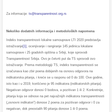
Za informacije:
ts@transparentnost.org.rs
Nekoliko dodatnih informacija i metodoloških napomena
Indeks transparentnosti lokalne samouprave LTI 2020 predstavlja
istraživanje
[1]
, ocenjivanje i rangiranje 145 jedinica lokalane
samouprave i 25 gradskih opština u Srbiji, koje sprovodi
Transparentnost Srbija. Ovo je četvrti put da TS sprovodi ovo
istraživanje. Prema metodologiji TS, indeks transparentnosti se
izračunava kao zbir poena dobijenih na osnovu odgovora na
indikatorska pitanja, i kreće se u rasponu od 0 do 100. Ove godine,
isto kao i u 2019, korišćeno je 95 indikatora (indikatorskih pitanja).
Negativan odgovor donosi 0 bodova, a pozitivan 1 ili 2. Konkretnije,
pitanja koja se odnose na pet najvažnijih indikatora transparentnosti
(„osnovni indikatori“) donose 2 poena za pozitivan odgovor i 0 za
negativan, dok preostalih 90 pitanja donose 1 ili 0 poena.