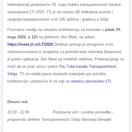
International) predstaviće 29. maja Indeks transparentnosti lokalne
samouprave LTI 2020. TS je na osnovu 95 indikatora ocenila i
rangirala transparentnost svih 145 opština i gradova u Srbiji.
Pozivamo medije na virtuelnu konferenciju za novinare u
petak 29.
maja 2020. u 11h
na platformi Jitsi Meet, na adresi
https://meet.jit.si/LTI2020
Direktan pristup je omogućen svim
zainteresovanima iz programa za pretraživanje interneta (brauzera),
ili putem aplikacije Jitsi Meet sa mobilnih telefona. Predstavljanje će
moći da se prati uživo i preko
You Tube kanala Transparentnost
Srbija
. TS će redakcijama dostaviti materijale pre početka
konferencije i postaviće ih na sajt na
stranicu posvećenu LTI
.
Dnevni red:
11:00 - 11:05 Pozdravne reči i uvodne primedbe -
programski direktor Transparentnosti Srbija Nemanja Nenadić