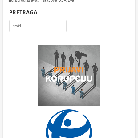
moraju odražavati i stavove USAID-a
PRETRAGA