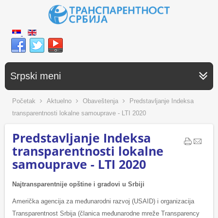
Srpski meni
Početak
Aktuelno
Obaveštenja
Predstavljanje Indeksa
transparentnosti lokalne samouprave - LTI 2020
Predstavljanje Indeksa
transparentnosti lokalne
samouprave - LTI 2020
Najtransparentnije opštine i gradovi u Srbiji
Američka agencija za međunarodni razvoj (USAID) i organizacija
Transparentnost Srbija (članica međunarodne mreže Transparency