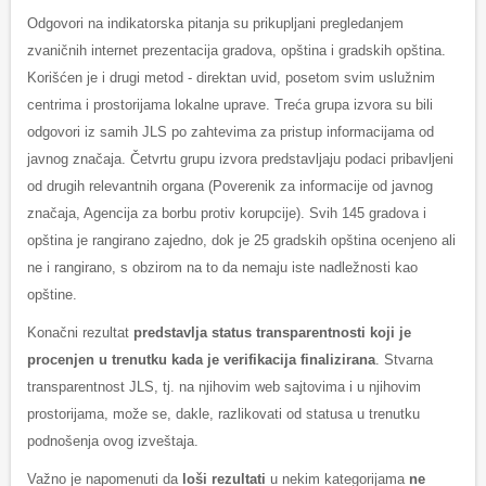
Odgovori na indikatorska pitanja su prikupljani pregledanjem
zvaničnih internet prezentacija gradova, opština i gradskih opština.
Korišćen je i drugi metod - direktan uvid, posetom svim uslužnim
centrima i prostorijama lokalne uprave. Treća grupa izvora su bili
odgovori iz samih JLS po zahtevima za pristup informacijama od
javnog značaja. Četvrtu grupu izvora predstavljaju podaci pribavljeni
od drugih relevantnih organa (Poverenik za informacije od javnog
značaja, Agencija za borbu protiv korupcije). Svih 145 gradova i
opština je rangirano zajedno, dok je 25 gradskih opština ocenjeno ali
ne i rangirano, s obzirom na to da nemaju iste nadležnosti kao
opštine.
Konačni rezultat
predstavlja status transparentnosti koji je
procenjen u trenutku kada je verifikacija finalizirana
. Stvarna
transparentnost JLS, tj. na njihovim web sajtovima i u njihovim
prostorijama, može se, dakle, razlikovati od statusa u trenutku
podnošenja ovog izveštaja.
Važno je napomenuti da
loši rezultati
u nekim kategorijama
ne