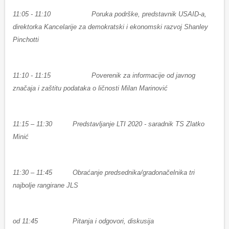
11:05 - 11:10 Poruka podrške, predstavnik USAID-a,
direktorka Kancelarije za demokratski i ekonomski razvoj Shanley
Pinchotti
11:10 - 11:15 Poverenik za informacije od javnog
značaja i zaštitu podataka o ličnosti Milan Marinović
11:15 – 11:30 Predstavljanje LTI 2020 - saradnik TS Zlatko
Minić
11:30 – 11:45 Obraćanje predsednika/gradonačelnika tri
najbolje rangirane JLS
od 11:45 Pitanja i odgovori, diskusija