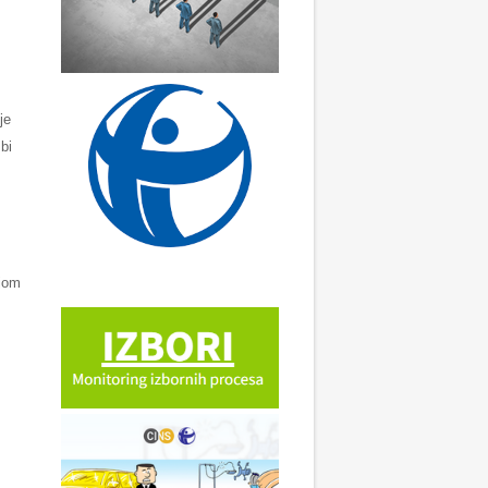
je
bi
ojom