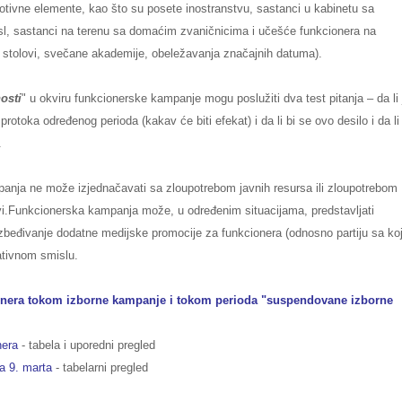
otivne elemente, kao što su posete inostranstvu, sastanci u kabinetu sa
 sl, sastanci na terenu sa domaćim zvaničnicima i učešće funkcionera na
i stolovi, svečane akademije, obeležavanja značajnih datuma).
osti
" u okviru funkcionerske kampanje mogu poslužiti dva test pitanja – da li 
protoka određenog perioda (kakav će biti efekat) i da li bi se ovo desilo i da li 
a.
panja ne može izjednačavati sa zloupotrebom javnih resursa ili zloupotrebom
žnjivi.Funkcionerska kampanja može, u određenim situacijama, predstavljati
ezbeđivanje dodatne medijske promocije za funkcionera (odnosno partiju sa k
itativnom smislu.
cionera tokom izborne kampanje i tokom perioda "suspendovane izborne
nera
- tabela i uporedni pregled
a 9. marta
- tabelarni pregled