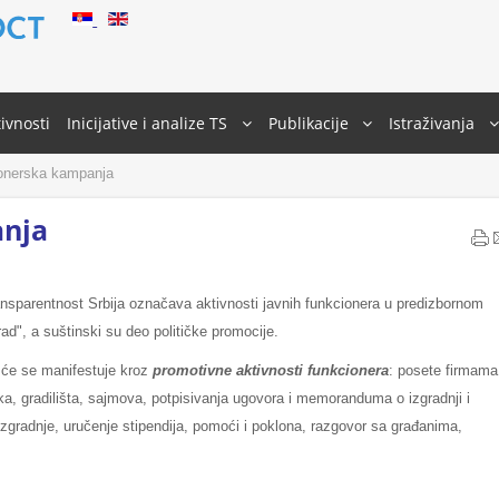
ivnosti
Inicijative i analize TS
Publikacije
Istraživanja
onerska kampanja
nja
ransparentnost Srbija označava aktivnosti javnih funkcionera u predizbornom
 rad", a suštinski su deo političke promocije.
će se manifestuje kroz
promotivne aktivnosti funkcionera
: posete firmama
a, gradilišta, sajmova, potpisivanja ugovora i memoranduma o izgradnji i
 izgradnje, uručenje stipendija, pomoći i poklona, razgovor sa građanima,