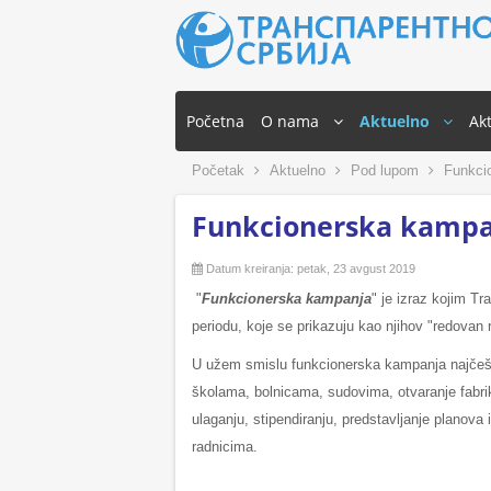
Početna
O nama
Aktuelno
Akt
Početak
Aktuelno
Pod lupom
Funkci
Funkcionerska kampa
Datum kreiranja: petak, 23 avgust 2019
"
Funkcionerska kampanja
" je izraz kojim T
periodu, koje se prikazuju kao njihov "redovan
U užem smislu funkcionerska kampanja najčeš
školama, bolnicama, sudovima, otvaranje fabrik
ulaganju, stipendiranju, predstavljanje planova
radnicima.