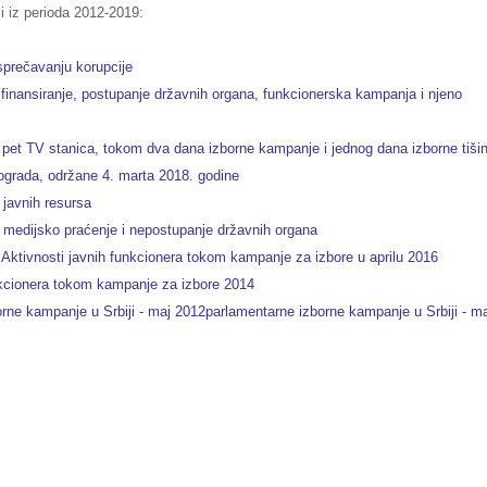
i iz perioda 2012-2019:
prečavanju korupcije
 finansiranje, postupanje državnih organa, funkcionerska kampanja i njeno
a pet TV stanica, tokom dva dana izborne kampanje i jednog dana izborne tiši
ograda, održane 4. marta 2018. godine
javnih resursa
medijsko praćenje i nepostupanje državnih organa
Aktivnosti javnih funkcionera tokom kampanje za izbore u aprilu 2016
funkcionera tokom kampanje za izbore 2014
orne kampanje u Srbiji - maj 2012parlamentarne izborne kampanje u Srbiji - m