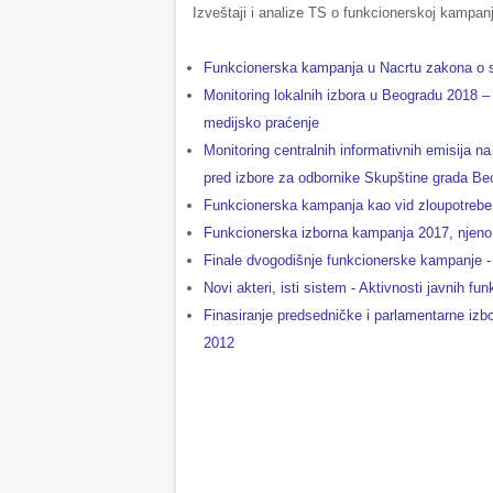
Izveštaji i analize TS o funkcionerskoj kampanj
Funkcionerska kampanja u Nacrtu zakona o s
Monitoring lokalnih izbora u Beogradu 2018 –
medijsko praćenje
Monitoring centralnih informativnih emisija n
pred izbore za odbornike Skupštine grada Be
Funkcionerska kampanja kao vid zloupotrebe 
Funkcionerska izborna kampanja 2017, njeno 
Finale dvogodišnje funkcionerske kampanje - 
Novi akteri, isti sistem - Aktivnosti javnih 
Finasiranje predsedničke i parlamentarne izb
2012