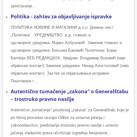
sprečavanje…
Politika - zahtev za objavljivanje ispravke
ПОЛИТИКА НОВИНЕ И МАГАЗИНИ д.о.о. Дневни лист
„Политика“ УРЕДНИШТВО: в.д. главног и
одговорног уредника: Марко Албуновић Заменик главног и
одговорног уредника: Биљана Баковић Политичка: Бојан
Билбија ВЕБ РЕДАКЦИЈА: Уредник: Владимир Вуковић (није
објављен контакт) Заменик уредника: Ненад Апостоловић (није
објављен контакт) Захтев за објављивање исправке
Поштовани г…
Autentično tumačenje „zakona“ o Generalštabu
– trostruko pravno nasilje
Autentično „tumačenje“ posebnog „zakona“ za Generalštab, koje je
po hitnoj proceduri usvojio Odbor za ustavna pitanja i
zakonodavstvo, predstavlja trostruko pravno nasilje i umesto
jačanja vladavine prava učvršćuje izgradnju bespravne…