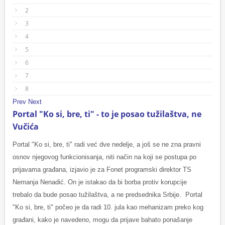
2
3
4
5
6
7
8
Prev
Next
Portal "Ko si, bre, ti" - to je posao tužilaštva, ne
Vučića
Portal "Ko si, bre, ti" radi već dve nedelje, a još se ne zna pravni
osnov njegovog funkcionisanja, niti način na koji se postupa po
prijavama građana, izjavio je za Fonet programski direktor TS
Nemanja Nenadić. On je istakao da bi borba protiv korupcije
trebalo da bude posao tužilaštva, a ne predsednika Srbije. Portal
"Ko si, bre, ti" počeo je da radi 10. jula kao mehanizam preko kog
građani, kako je navedeno, mogu da prijave bahato ponašanje