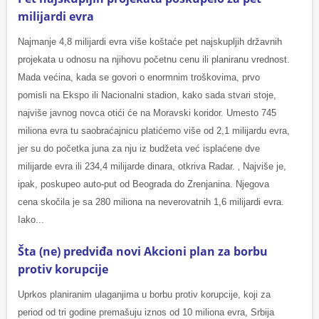
milijardi evra
Najmanje 4,8 milijardi evra više koštaće pet najskupljih državnih
projekata u odnosu na njihovu početnu cenu ili planiranu vrednost.
Mada većina, kada se govori o enormnim troškovima, prvo
pomisli na Ekspo ili Nacionalni stadion, kako sada stvari stoje,
najviše javnog novca otići će na Moravski koridor. Umesto 745
miliona evra tu saobraćajnicu platićemo više od 2,1 milijardu evra,
jer su do početka juna za nju iz budžeta već isplaćene dve
milijarde evra ili 234,4 milijarde dinara, otkriva Radar. ‚ Najviše je,
ipak, poskupeo auto-put od Beograda do Zrenjanina. Njegova
cena skočila je sa 280 miliona na neverovatnih 1,6 milijardi evra.
Iako...
Šta (ne) predviđa novi Akcioni plan za borbu
protiv korupcije
Uprkos planiranim ulaganjima u borbu protiv korupcije, koji za
period od tri godine premašuju iznos od 10 miliona evra, Srbija