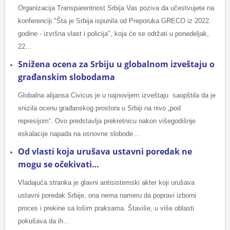
Organizacija Transparentnost Srbija Vas poziva da učestvujete na
konferenciji "Šta je Srbija ispunila od Preporuka GRECO iz 2022.
godine - izvršna vlast i policija", koja će se održati u ponedeljak,
22…
Snižena ocena za Srbiju u globalnom izveštaju o
građanskim slobodama
Globalna alijansa Civicus je u najnovijem izveštaju saopštila da je
snizila ocenu građanskog prostora u Srbiji na nivo „pod
represijom“. Ovo predstavlja prekretnicu nakon višegodišnje
eskalacije napada na osnovne slobode…
Od vlasti koja urušava ustavni poredak ne
mogu se očekivati…
Vladajuća stranka je glavni antisistemski akter koji urušava
ustavni poredak Srbije, ona nema nameru da popravi izborni
proces i prekine sa lošim praksama. Štaviše, u više oblasti
pokušava da ih…