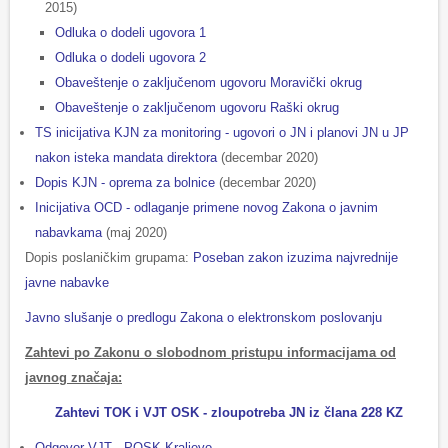
2015)
Odluka o dodeli ugovora 1
Odluka o dodeli ugovora 2
Obaveštenje o zaključenom ugovoru Moravički okrug
Obaveštenje o zaključenom ugovoru Raški okrug
TS inicijativa KJN za monitoring - ugovori o JN i planovi JN u JP
nakon isteka mandata direktora
(decembar 2020)
Dopis KJN - oprema za bolnice
(decembar 2020)
Inicijativa OCD - odlaganje primene novog Zakona o javnim
nabavkama
(maj 2020)
Dopis poslaničkim grupama:
Poseban zakon izuzima najvrednije
javne nabavke
Javno slušanje o predlogu Zakona o elektronskom poslovanju
Zahtevi po Zakonu o slobodnom pristupu informacijama od
javnog značaja:
Zahtevi TOK i VJT OSK - zloupotreba JN iz člana 228 KZ
Odgovor VJT - POSK Kraljevo