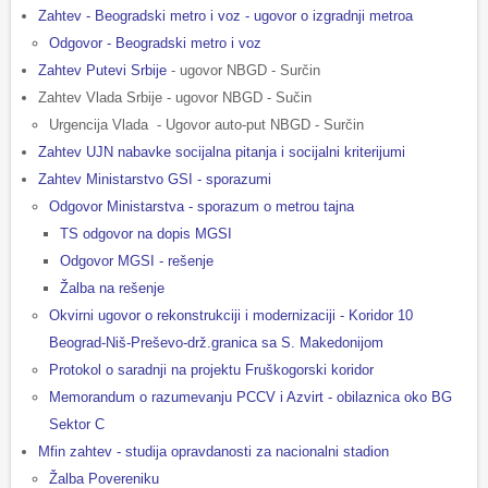
Zahtev - Beogradski metro i voz - ugovor o izgradnji metroa
Odgovor - Beogradski metro i voz
Zahtev Putevi Srbije
- ugovor NBGD - Surčin
Zahtev Vlada Srbije - ugovor NBGD - Sučin
Urgencija Vlada - Ugovor auto-put NBGD - Surčin
Zahtev UJN nabavke socijalna pitanja i socijalni kriterijumi
Zahtev Ministarstvo GSI - sporazumi
Odgovor Ministarstva - sporazum o metrou tajna
TS odgovor na dopis MGSI
Odgovor MGSI - rešenje
Žalba na rešenje
Okvirni ugovor o rekonstrukciji i modernizaciji - Koridor 10
Beograd-Niš-Preševo-drž.granica sa S. Makedonijom
Protokol o saradnji na projektu Fruškogorski koridor
Memorandum o razumevanju PCCV i Azvirt - obilaznica oko BG
Sektor C
Mfin zahtev - studija opravdanosti za nacionalni stadion
Žalba Povereniku