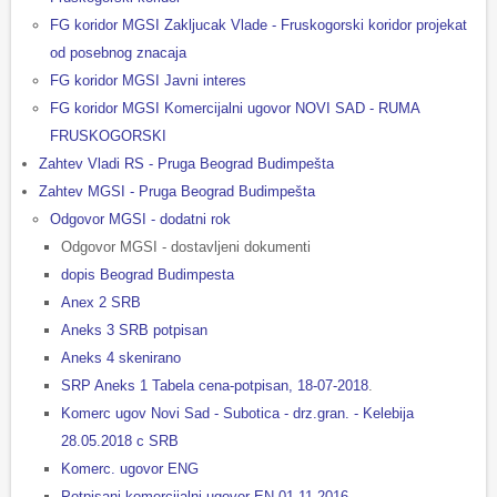
FG koridor MGSI Zakljucak Vlade - Fruskogorski koridor projekat
od posebnog znacaja
FG koridor MGSI Javni interes
FG koridor MGSI Komercijalni ugovor NOVI SAD - RUMA
FRUSKOGORSKI
Zahtev Vladi RS - Pruga Beograd Budimpešta
Zahtev MGSI - Pruga Beograd Budimpešta
Odgovor MGSI - dodatni rok
Odgovor MGSI - dostavljeni dokumenti
dopis Beograd Budimpesta
Anex 2 SRB
Aneks 3 SRB potpisan
Aneks 4 skenirano
SRP Aneks 1 Tabela cena-potpisan, 18-07-2018
.
Komerc ugov Novi Sad - Subotica - drz.gran. - Kelebija
28.05.2018 c SRB
Komerc. ugovor ENG
Potpisani komercijalni ugovor EN 01.11.2016.