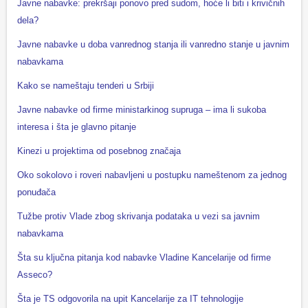
Javne nabavke: prekršaji ponovo pred sudom, hoće li biti i krivičnih
dela?
Javne nabavke u doba vanrednog stanja ili vanredno stanje u javnim
nabavkama
Kako se nameštaju tenderi u Srbiji
Javne nabavke od firme ministarkinog supruga – ima li sukoba
interesa i šta je glavno pitanje
Kinezi u projektima od posebnog značaja
Oko sokolovo i roveri nabavljeni u postupku nameštenom za jednog
ponuđača
Tužbe protiv Vlade zbog skrivanja podataka u vezi sa javnim
nabavkama
Šta su ključna pitanja kod nabavke Vladine Kancelarije od firme
Asseco?
Šta je TS odgovorila na upit Kancelarije za IT tehnologije