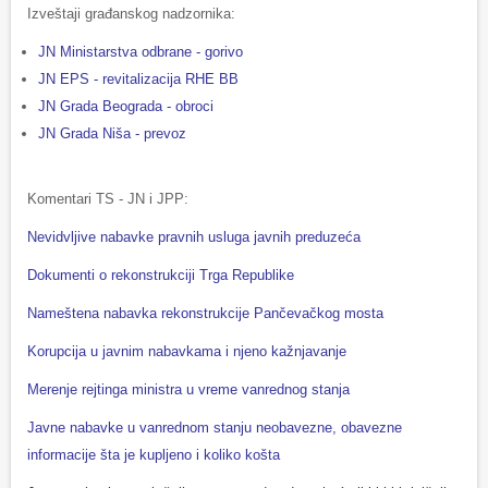
Izveštaji građanskog nadzornika:
JN Ministarstva odbrane - gorivo
JN EPS - revitalizacija RHE BB
JN Grada Beograda - obroci
JN Grada Niša - prevoz
Komentari TS - JN i JPP:
Nevidvljive nabavke pravnih usluga javnih preduzeća
Dokumenti o rekonstrukciji Trga Republike
Nameštena nabavka rekonstrukcije Pančevačkog mosta
Korupcija u javnim nabavkama i njeno kažnjavanje
Merenje rejtinga ministra u vreme vanrednog stanja
Javne nabavke u vanrednom stanju neobavezne, obavezne
informacije šta je kupljeno i koliko košta