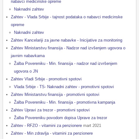
nabavci medicinske opreme
Naknadni zahtev
Zahtev - Vlada Srbije - tajnost podataka o nabavci medicinske
opreme
Naknadni zahtev
Zahtev Kancelariji za javne nabavke - Inicijative za monitoring
Zahtev Ministarstvu finansija - Nadzor nad izvšenjem ugovora o
javnim nabavkama
Žalba Povereniku - Min. finansija - nadzor nad izvršenjem
ugovora o JN
Zahtev Vladi Srbije - promotivni spotovi
Vlada Srbije - TS- Naknadni zahtev - promotivni spotovi
Zahtev Ministarstvu finansija - promotivni spotovi
Žalba Povereniku - Min. finansija - promotivna kampanja
Zahtev Upravi za trezor - promotivni spotovi
Žalba Povereniku povodom dopisa Uprave za trezor
Zahtev - RFZO - vitamini za penzionere
mart 2021
Zahtev - Min zdravlja - vitamini za penzionere