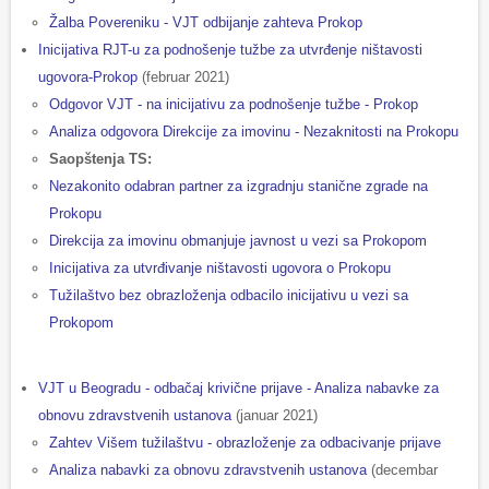
Žalba Povereniku - VJT odbijanje zahteva Prokop
Inicijativa RJT-u za podnošenje tužbe za utvrđenje ništavosti
ugovora-Prokop
(februar 2021)
Odgovor VJT - na inicijativu za podnošenje tužbe - Prokop
Analiza odgovora Direkcije za imovinu - Nezaknitosti na Prokopu
Saopštenja TS:
Nezakonito odabran partner za izgradnju stanične zgrade na
Prokopu
Direkcija za imovinu obmanjuje javnost u vezi sa Prokopom
Inicijativa za utvrđivanje ništavosti ugovora o Prokopu
Tužilaštvo bez obrazloženja odbacilo inicijativu u vezi sa
Prokopom
VJT u Beogradu - odbačaj krivične prijave - Analiza nabavke za
obnovu zdravstvenih ustanova
(januar 2021)
Zahtev Višem tužilaštvu - obrazloženje za odbacivanje prijave
Analiza nabavki za obnovu zdravstvenih ustanova
(decembar