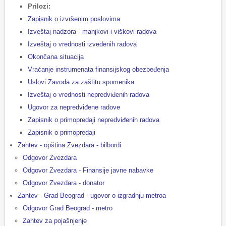
Prilozi:
Zapisnik o izvršenim poslovima
Izveštaj nadzora - manjkovi i viškovi radova
Izveštaj o vrednosti izvedenih radova
Okončana situacija
Vraćanje instrumenata finansijskog obezbeđenja
Uslovi Zavoda za zaštitu spomenika
Izveštaj o vrednosti nepredviđenih radova
Ugovor za nepredviđene radove
Zapisnik o primopredaji nepredviđenih radova
Zapisnik o primopredaji
Zahtev - opština Zvezdara - bilbordi
Odgovor Zvezdara
Odgovor Zvezdara - Finansije javne nabavke
Odgovor Zvezdara - donator
Zahtev - Grad Beograd - ugovor o izgradnju metroa
Odgovor Grad Beograd - metro
Zahtev za pojašnjenje