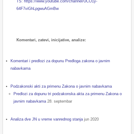
TS
:
https://www.youtube.com/channel/UCO1y-
64F7viGhLpgwuAGmBw
Komentari, zatevi, inicijative, analize:
Komentari i predlozi za dopunu Predloga zakona o javnim
nabavkama
Podzakonski akti za primenu Zakona o javnim nabavkama
Predlozi za dopunu tri podzakonska akta za primenu Zakona o
javnim nabavkama
28. septembar
Analiza dve JN u vreme vanrednog stanja
jun 2020