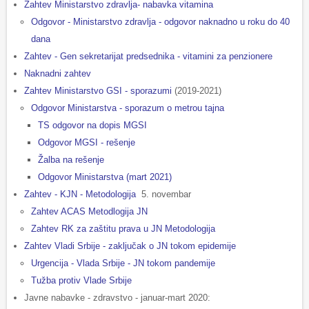
Zahtev Ministarstvo zdravlja- nabavka vitamina
Odgovor - Ministarstvo zdravlja - odgovor naknadno u roku do 40
dana
Zahtev - Gen sekretarijat predsednika - vitamini za penzionere
Naknadni zahtev
Zahtev Ministarstvo GSI - sporazumi
(2019-2021)
Odgovor Ministarstva - sporazum o metrou tajna
TS odgovor na dopis MGSI
Odgovor MGSI - rešenje
Žalba na rešenje
Odgovor Ministarstva (mart 2021)
Zahtev - KJN - Metodologija
5. novembar
Zahtev ACAS Metodlogija JN
Zahtev RK za zaštitu prava u JN Metodologija
Zahtev Vladi Srbije - zaključak o JN tokom epidemije
Urgencija - Vlada Srbije - JN tokom pandemije
Tužba protiv Vlade Srbije
Javne nabavke - zdravstvo - januar-mart 2020: