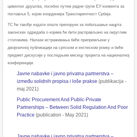
цивилног друштва, посебно путем радне групе ЕУ конвента за
поглавље 5, којом координира Транспарентност Србија.
ТС ће такође издати опште препоруке за побољшање нацрта
законских одредаба о којима ће бити расправљано на округлим
столовима. Налази истраживања биће припремљени у
двојезичној публикацији на српском и енглеском језику и биће
предмет дискусије у последњем месецу пројекта на националној
конференцији.
Javne nabavke i javno privatna partnerstva –
između solidnih propisa i loše prakse
(publikacija -
maj 2021)
Public Procurement And Public-Private
Partnerships – Between Solid Regulation And Poor
Practice
(publication - May 2021)
Javne nabavke i javno privatna partnerstva –