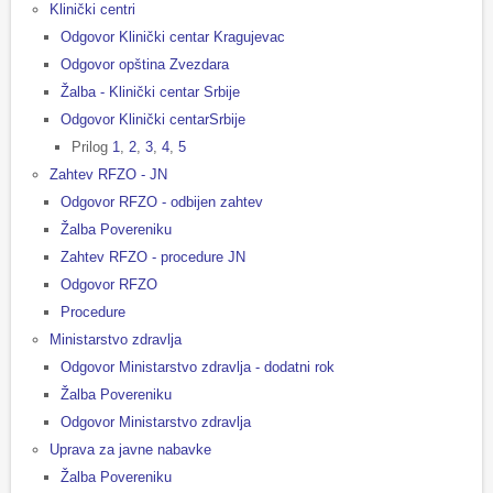
Klinički centri
Odgovor Klinički centar Kragujevac
Odgovor opština Zvezdara
Žalba - Klinički centar Srbije
Odgovor Klinički centarSrbije
Prilog
1
,
2
,
3
,
4
,
5
Zahtev RFZO - JN
Odgovor RFZO - odbijen zahtev
Žalba Povereniku
Zahtev RFZO - procedure JN
Odgovor RFZO
Procedure
Ministarstvo zdravlja
Odgovor Ministarstvo zdravlja - dodatni rok
Žalba Povereniku
Odgovor Ministarstvo zdravlja
Uprava za javne nabavke
Žalba Povereniku