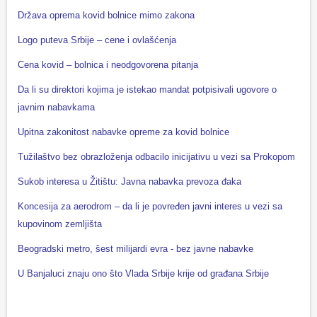
Država oprema kovid bolnice mimo zakona
Logo puteva Srbije – cene i ovlašćenja
Cena kovid – bolnica i neodgovorena pitanja
Da li su direktori kojima je istekao mandat potpisivali ugovore o
javnim nabavkama
Upitna zakonitost nabavke opreme za kovid bolnice
Tužilaštvo bez obrazloženja odbacilo inicijativu u vezi sa Prokopom
Sukob interesa u Žitištu: Javna nabavka prevoza đaka
Koncesija za aerodrom – da li je povređen javni interes u vezi sa
kupovinom zemljišta
Beogradski metro, šest milijardi evra - bez javne nabavke
U Banjaluci znaju ono što Vlada Srbije krije od građana Srbije