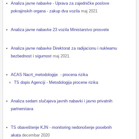
Analiza javne nabavke - Uprava za zajedničke poslove
pokrajinskih organa - zakup dva vozila
maj 2021
Analiza javne nabavke 23 vozila Ministarstvo prosvete
Analiza javne nabavke Direktorat za radijacionu i nuklearnu
bezbednost i sigurnost
maj 2021.
ACAS Nacrt_metodologije - procena rizika
TS dopis Agenciji - Metodologija procene rizika
Analiza sedam slučajeva javnih nabavki i javno privatnih
partnerstava
TS obaveštenje KJN - monitoring nedonošenje posebnih
akata
decembar 2020