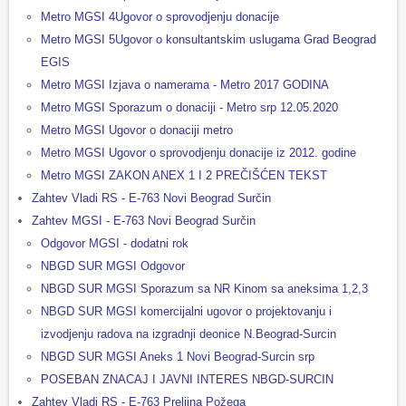
Metro MGSI 4Ugovor o sprovodjenju donacije
Metro MGSI 5Ugovor o konsultantskim uslugama Grad Beograd
EGIS
Metro MGSI Izjava o namerama - Metro 2017 GODINA
Metro MGSI Sporazum o donaciji - Metro srp 12.05.2020
Metro MGSI Ugovor o donaciji metro
Metro MGSI Ugovor o sprovodjenju donacije iz 2012. godine
Metro MGSI ZAKON ANEX 1 I 2 PREČIŠĆEN TEKST
Zahtev Vladi RS - E-763 Novi Beograd Surčin
Zahtev MGSI - E-763 Novi Beograd Surčin
Odgovor MGSI - dodatni rok
NBGD SUR MGSI Odgovor
NBGD SUR MGSI Sporazum sa NR Kinom sa aneksima 1,2,3
NBGD SUR MGSI komercijalni ugovor o projektovanju i
izvodjenju radova na izgradnji deonice N.Beograd-Surcin
NBGD SUR MGSI Aneks 1 Novi Beograd-Surcin srp
POSEBAN ZNACAJ I JAVNI INTERES NBGD-SURCIN
Zahtev Vladi RS - E-763 Preljina Požega