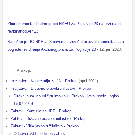
Zbirni komentar Radne grupe NKEU za Poglavlje 23 na prvi nacrt
revidiranog AP 23
Saopštenje RG NKEU 23 povodom završetka javnih konsultacija u
pogledu revidiranja Akcionog plana za Poglavlje 23
- 12. jun 2020.
Prokop
:
Inicijativa - Kancelarija za JN - Prokop
(april 2021)
Inicijativa - Državno pravobranilaštvo - Prokop
Direkcija za republičku imovinu - Prokop - javni poziv - oglas
16.07.2019
.
Zahtev - Komisija za JPP - Prokop
Zahtev - Državno pravobranilaštvo - Prokop
Zahtev - Više javno tužilaštvo - Prokop
Odgovor VJT - odbijen zahtev